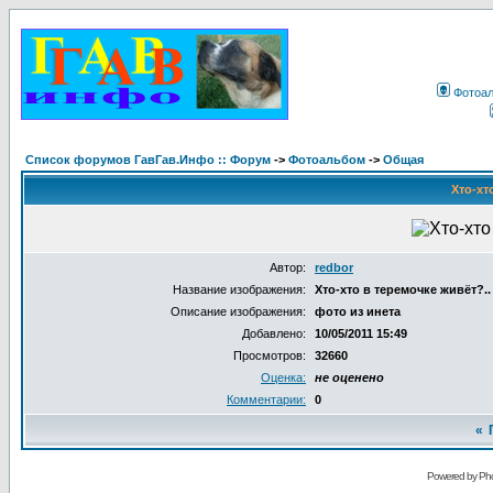
Фотоа
Список форумов ГавГав.Инфо :: Форум
->
Фотоальбом
->
Общая
Хто-хт
Автор:
redbor
Название изображения:
Хто-хто в теремочке живёт?..
Описание изображения:
фото из инета
Добавлено:
10/05/2011 15:49
Просмотров:
32660
Оценка:
не оценено
Комментарии:
0
«
Powered by Pho