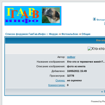
Фотоа
Список форумов ГавГав.Инфо :: Форум
->
Фотоальбом
->
Общая
Хто-хт
Автор:
redbor
Название изображения:
Хто-хто в теремочке живёт?..
Описание изображения:
фото из инета
Добавлено:
10/05/2011 15:49
Просмотров:
32778
Оценка:
не оценено
Комментарии:
0
«
Powered by Pho