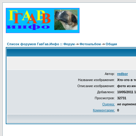
Список форумов ГавГав.Инфо :: Форум
->
Фотоальбом
->
Общая
Автор:
redbor
Название изображения:
Хто-хто в 
Описание изображения:
фото из ин
Добавлено:
10/05/2011 
Просмотров:
32731
Оценка:
не оценен
Комментарии:
0