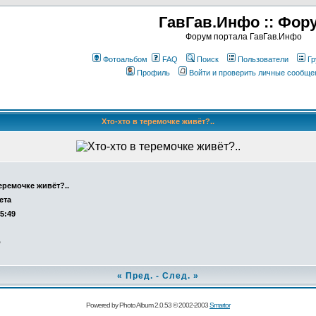
ГавГав.Инфо :: Фор
Форум портала ГавГав.Инфо
Фотоальбом
FAQ
Поиск
Пользователи
Гр
Профиль
Войти и проверить личные сообще
Хто-хто в теремочке живёт?..
теремочке живёт?..
ета
15:49
о
«
Пред.
-
След.
»
Powered by Photo Album 2.0.53 © 2002-2003
Smartor