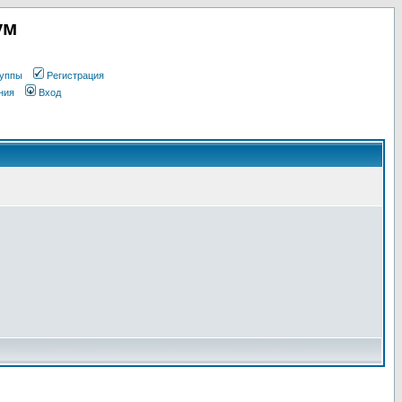
ум
уппы
Регистрация
ния
Вход