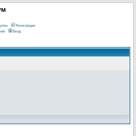
ум
уппы
Регистрация
ния
Вход