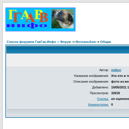
Список форумов ГавГав.Инфо :: Форум
->
Фотоальбом
->
Общая
Автор:
redbor
Название изображения:
Хто-хто в 
Описание изображения:
фото из ин
Добавлено:
10/05/2011 
Просмотров:
32618
Оценка:
не оценен
Комментарии:
0