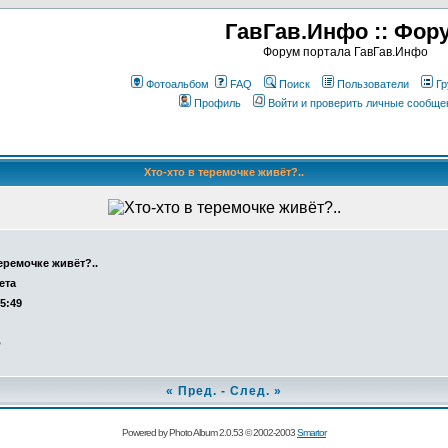
ГавГав.Инфо :: Фор
Форум портала ГавГав.Инфо
Фотоальбом
FAQ
Поиск
Пользователи
Гр
Профиль
Войти и проверить личные сообще
Хто-хто в теремочке живёт?..
теремочке живёт?..
ета
15:49
о
«
Пред.
-
След.
»
Powered by Photo Album 2.0.53 © 2002-2003
Smartor