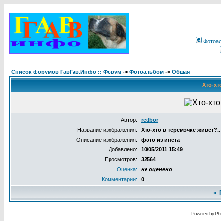
Фотоа
Список форумов ГавГав.Инфо :: Форум
->
Фотоальбом
->
Общая
Хто-хт
Автор:
redbor
Название изображения:
Хто-хто в теремочке живёт?..
Описание изображения:
фото из инета
Добавлено:
10/05/2011 15:49
Просмотров:
32564
Оценка:
не оценено
Комментарии:
0
«
Powered by Pho