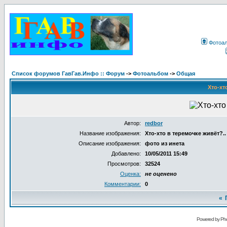
Фотоа
Список форумов ГавГав.Инфо :: Форум
->
Фотоальбом
->
Общая
Хто-хт
Автор:
redbor
Название изображения:
Хто-хто в теремочке живёт?..
Описание изображения:
фото из инета
Добавлено:
10/05/2011 15:49
Просмотров:
32524
Оценка:
не оценено
Комментарии:
0
«
Powered by Pho