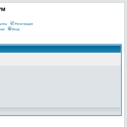
ум
уппы
Регистрация
ния
Вход