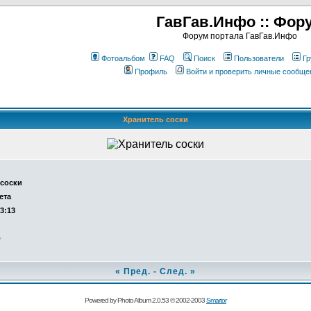
ГавГав.Инфо :: Фор
Форум портала ГавГав.Инфо
Фотоальбом
FAQ
Поиск
Пользователи
Гр
Профиль
Войти и проверить личные сообще
Хранитель соски
 соски
ета
13:13
о
«
Пред.
-
След.
»
Powered by Photo Album 2.0.53 © 2002-2003
Smartor