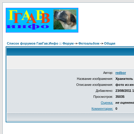
Список форумов ГавГав.Инфо :: Форум
->
Фотоальбом
->
Общая
Автор:
redbor
Название изображения:
Хранитель
Описание изображения:
фото из ин
Добавлено:
23/08/2011 
Просмотров:
35035
Оценка:
не оценен
Комментарии:
0