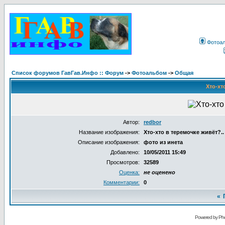
Фотоа
Список форумов ГавГав.Инфо :: Форум
->
Фотоальбом
->
Общая
Хто-хт
Автор:
redbor
Название изображения:
Хто-хто в теремочке живёт?..
Описание изображения:
фото из инета
Добавлено:
10/05/2011 15:49
Просмотров:
32589
Оценка:
не оценено
Комментарии:
0
«
Powered by Pho