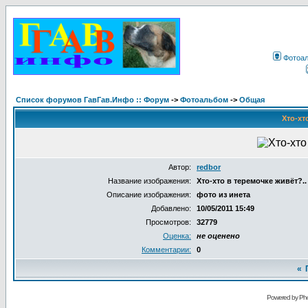
Фотоа
Список форумов ГавГав.Инфо :: Форум
->
Фотоальбом
->
Общая
Хто-хт
Автор:
redbor
Название изображения:
Хто-хто в теремочке живёт?..
Описание изображения:
фото из инета
Добавлено:
10/05/2011 15:49
Просмотров:
32779
Оценка:
не оценено
Комментарии:
0
«
Powered by Pho