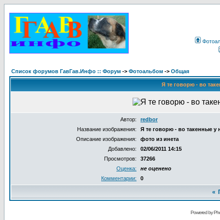
Фотоа
Список форумов ГавГав.Инфо :: Форум
->
Фотоальбом
->
Общая
Я те говорю - во таке
Автор:
redbor
Название изображения:
Я те говорю - во такенные у н
Описание изображения:
фото из инета
Добавлено:
02/06/2011 14:15
Просмотров:
37266
Оценка:
не оценено
Комментарии:
0
«
Powered by Pho