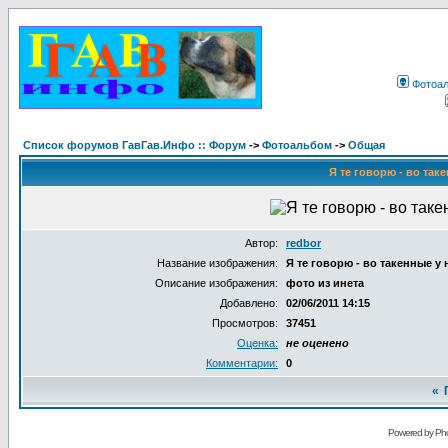
Фотоа
Список форумов ГавГав.Инфо :: Форум
->
Фотоальбом
->
Общая
Я те говорю - во таке
Автор:
redbor
Название изображения:
Я те говорю - во такенные у н
Описание изображения:
фото из инета
Добавлено:
02/06/2011 14:15
Просмотров:
37451
Оценка:
не оценено
Комментарии:
0
«
Powered by Pho