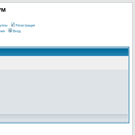
ум
уппы
Регистрация
ния
Вход