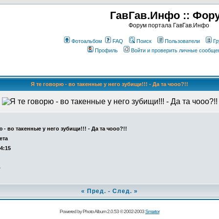
ГавГав.Инфо :: Фор
Форум портала ГавГав.Инфо
Фотоальбом
FAQ
Поиск
Пользователи
Гр
Профиль
Войти и проверить личные сообще
Я те говорю - во такенные у него зубищи!!! - Да та чооо?!!
 - во такенные у него зубищи!!! - Да та чооо?!!
ета
14:15
о
«
Пред.
-
След.
»
Powered by Photo Album 2.0.53 © 2002-2003
Smartor