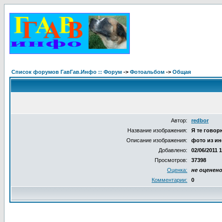
Список форумов ГавГав.Инфо :: Форум
->
Фотоальбом
->
Общая
Автор:
redbor
Название изображения:
Я те говорю
Описание изображения:
фото из ин
Добавлено:
02/06/2011 
Просмотров:
37398
Оценка:
не оценен
Комментарии:
0