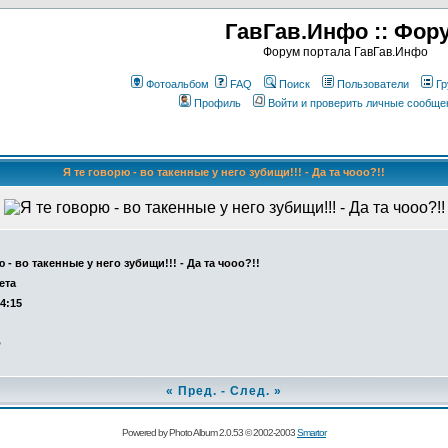
ГавГав.Инфо :: Фор
Форум портала ГавГав.Инфо
Фотоальбом
FAQ
Поиск
Пользователи
Гр
Профиль
Войти и проверить личные сообще
Я те говорю - во такенные у него зубищи!!! - Да та чооо?!!
 - во такенные у него зубищи!!! - Да та чооо?!!
ета
14:15
о
«
Пред.
-
След.
»
Powered by Photo Album 2.0.53 © 2002-2003
Smartor