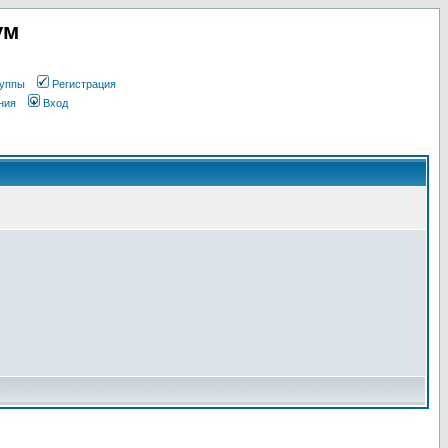
ум
уппы
Регистрация
ния
Вход