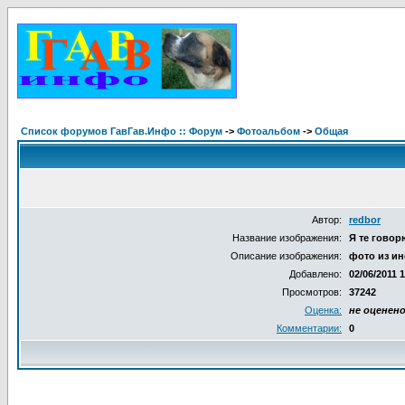
Список форумов ГавГав.Инфо :: Форум
->
Фотоальбом
->
Общая
Автор:
redbor
Название изображения:
Я те говорю
Описание изображения:
фото из ин
Добавлено:
02/06/2011 
Просмотров:
37242
Оценка:
не оценен
Комментарии:
0