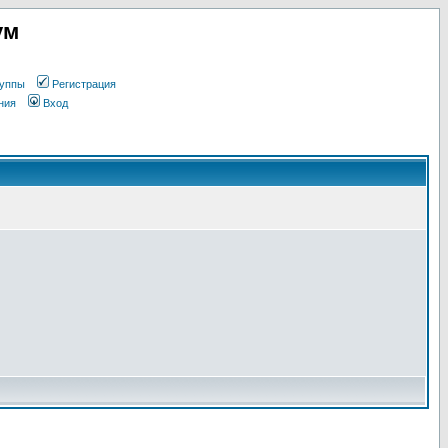
ум
уппы
Регистрация
ния
Вход