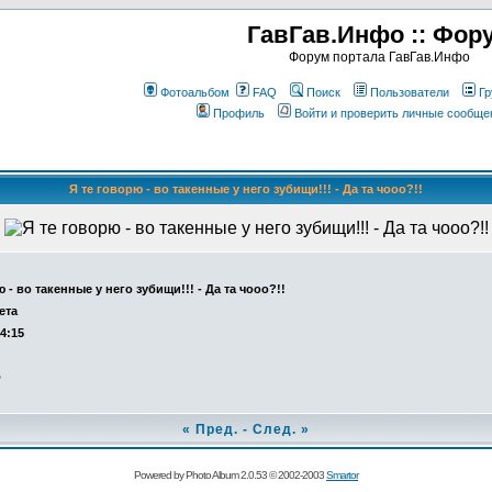
ГавГав.Инфо :: Фор
Форум портала ГавГав.Инфо
Фотоальбом
FAQ
Поиск
Пользователи
Гр
Профиль
Войти и проверить личные сообще
Я те говорю - во такенные у него зубищи!!! - Да та чооо?!!
 - во такенные у него зубищи!!! - Да та чооо?!!
ета
14:15
о
«
Пред.
-
След.
»
Powered by Photo Album 2.0.53 © 2002-2003
Smartor