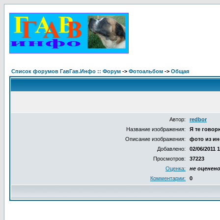
Список форумов ГавГав.Инфо :: Форум
->
Фотоальбом
->
Общая
Автор:
redbor
Название изображения:
Я те говорю
Описание изображения:
фото из ин
Добавлено:
02/06/2011 
Просмотров:
37223
Оценка:
не оценен
Комментарии:
0