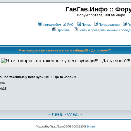
ГавГав.Инфо :: Фор
Форум портала ГавГав.Инфо
Фотоальбом
FAQ
Поиск
Пользователи
Гр
Профиль
Войти и проверить личные сообще
Я те говорю - во такенные у него зубищи!!! - Да та чооо?!!
 - во такенные у него зубищи!!! - Да та чооо?!!
ета
14:15
о
«
Пред.
-
След.
»
Powered by Photo Album 2.0.53 © 2002-2003
Smartor