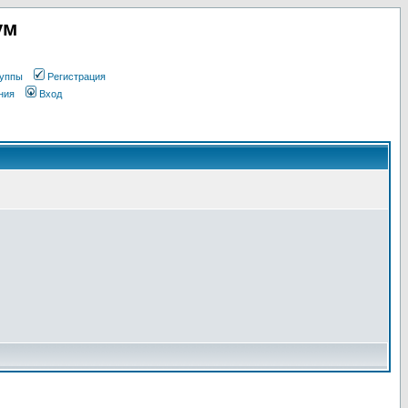
ум
уппы
Регистрация
ния
Вход