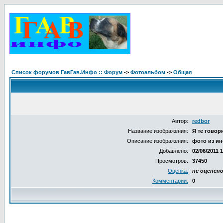
Список форумов ГавГав.Инфо :: Форум
->
Фотоальбом
->
Общая
Автор:
redbor
Название изображения:
Я те говорю
Описание изображения:
фото из ин
Добавлено:
02/06/2011 
Просмотров:
37450
Оценка:
не оценен
Комментарии:
0