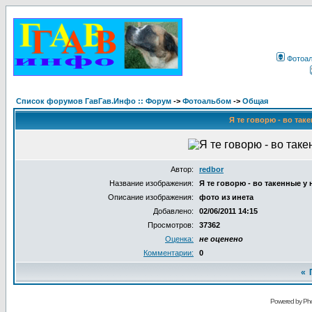
Фотоа
Список форумов ГавГав.Инфо :: Форум
->
Фотоальбом
->
Общая
Я те говорю - во таке
Автор:
redbor
Название изображения:
Я те говорю - во такенные у н
Описание изображения:
фото из инета
Добавлено:
02/06/2011 14:15
Просмотров:
37362
Оценка:
не оценено
Комментарии:
0
«
Powered by Pho