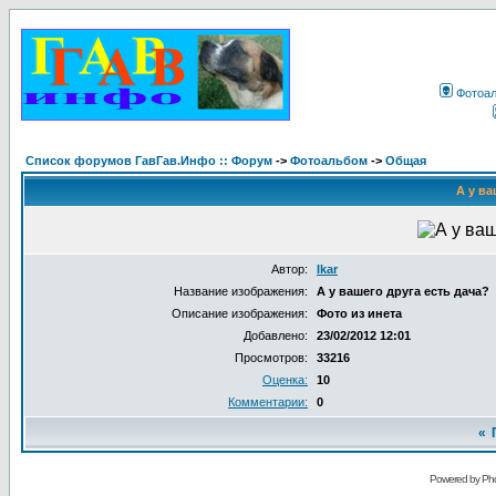
Фотоа
Список форумов ГавГав.Инфо :: Форум
->
Фотоальбом
->
Общая
А у ва
Автор:
Ikar
Название изображения:
А у вашего друга есть дача?
Описание изображения:
Фото из инета
Добавлено:
23/02/2012 12:01
Просмотров:
33216
Оценка:
10
Комментарии:
0
«
Powered by Pho