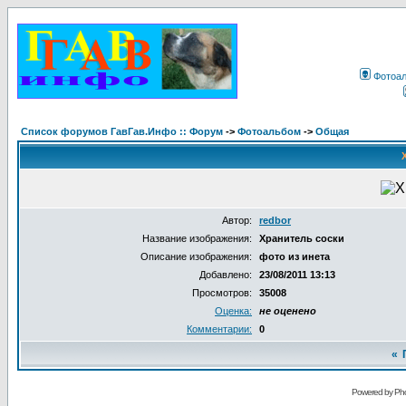
Фотоа
Список форумов ГавГав.Инфо :: Форум
->
Фотоальбом
->
Общая
Автор:
redbor
Название изображения:
Хранитель соски
Описание изображения:
фото из инета
Добавлено:
23/08/2011 13:13
Просмотров:
35008
Оценка:
не оценено
Комментарии:
0
«
Powered by Pho