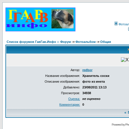
Фотоа
Список форумов ГавГав.Инфо :: Форум
->
Фотоальбом
->
Общая
Автор:
redbor
Название изображения:
Хранитель соски
Описание изображения:
фото из инета
Добавлено:
23/08/2011 13:13
Просмотров:
34938
Оценка:
не оценено
Комментарии:
0
«
Powered by Pho