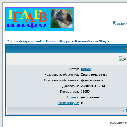
Фотоа
Список форумов ГавГав.Инфо :: Форум
->
Фотоальбом
->
Общая
Автор:
redbor
Название изображения:
Хранитель соски
Описание изображения:
фото из инета
Добавлено:
23/08/2011 13:13
Просмотров:
35050
Оценка:
не оценено
Комментарии:
0
«
Powered by Pho