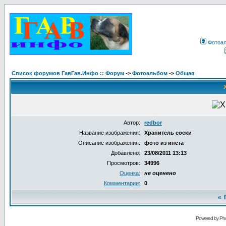
Фотоа
Список форумов ГавГав.Инфо :: Форум
->
Фотоальбом
->
Общая
Автор:
redbor
Название изображения:
Хранитель соски
Описание изображения:
фото из инета
Добавлено:
23/08/2011 13:13
Просмотров:
34996
Оценка:
не оценено
Комментарии:
0
«
Powered by Pho