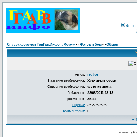
Фотоа
Список форумов ГавГав.Инфо :: Форум
->
Фотоальбом
->
Общая
Автор:
redbor
Название изображения:
Хранитель соски
Описание изображения:
фото из инета
Добавлено:
23/08/2011 13:13
Просмотров:
35114
Оценка:
не оценено
Комментарии:
0
«
Powered by Pho