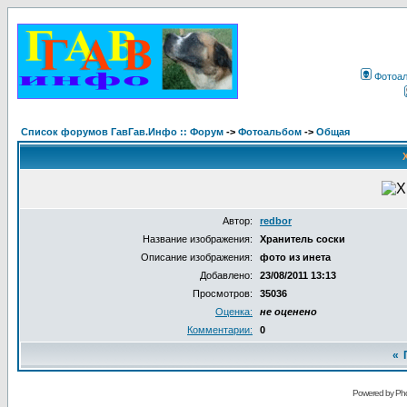
Фотоа
Список форумов ГавГав.Инфо :: Форум
->
Фотоальбом
->
Общая
Автор:
redbor
Название изображения:
Хранитель соски
Описание изображения:
фото из инета
Добавлено:
23/08/2011 13:13
Просмотров:
35036
Оценка:
не оценено
Комментарии:
0
«
Powered by Pho