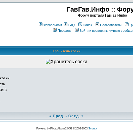
ГавГав.Инфо :: Фор
Форум портала ГавГав.Инфо
Фотоальбом
FAQ
Поиск
Пользователи
Гр
Профиль
Войти и проверить личные сообще
Хранитель соски
 соски
ета
13:13
о
«
Пред.
-
След.
»
Powered by Photo Album 2.0.53 © 2002-2003
Smartor