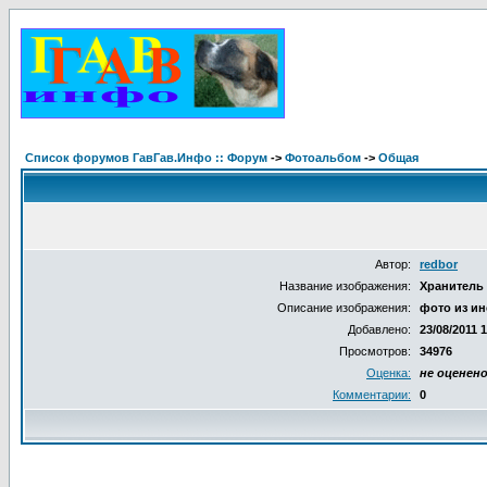
Список форумов ГавГав.Инфо :: Форум
->
Фотоальбом
->
Общая
Автор:
redbor
Название изображения:
Хранитель
Описание изображения:
фото из ин
Добавлено:
23/08/2011 
Просмотров:
34976
Оценка:
не оценен
Комментарии:
0