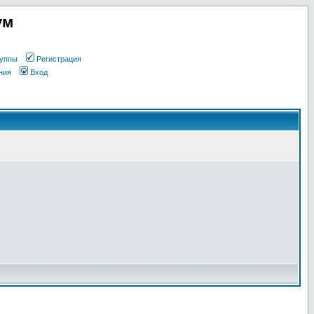
ум
уппы
Регистрация
ния
Вход