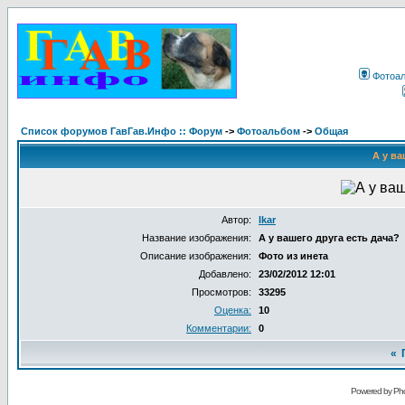
Фотоа
Список форумов ГавГав.Инфо :: Форум
->
Фотоальбом
->
Общая
А у ва
Автор:
Ikar
Название изображения:
А у вашего друга есть дача?
Описание изображения:
Фото из инета
Добавлено:
23/02/2012 12:01
Просмотров:
33295
Оценка:
10
Комментарии:
0
«
Powered by Pho