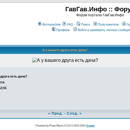
ГавГав.Инфо :: Фор
Форум портала ГавГав.Инфо
Фотоальбом
FAQ
Поиск
Пользователи
Гр
Профиль
Войти и проверить личные сообще
А у вашего друга есть дача?
 друга есть дача?
ета
12:01
«
Пред.
-
След.
»
Powered by Photo Album 2.0.53 © 2002-2003
Smartor