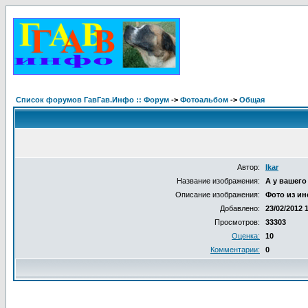
Список форумов ГавГав.Инфо :: Форум
->
Фотоальбом
->
Общая
Автор:
Ikar
Название изображения:
А у вашего
Описание изображения:
Фото из ин
Добавлено:
23/02/2012 
Просмотров:
33303
Оценка:
10
Комментарии:
0