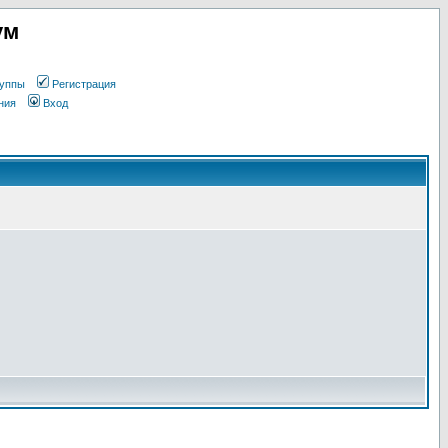
ум
уппы
Регистрация
ния
Вход