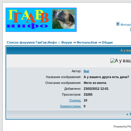
Фотоа
Список форумов ГавГав.Инфо :: Форум
->
Фотоальбом
->
Общая
А у ва
Автор:
Ikar
Название изображения:
А у вашего друга есть дача?
Описание изображения:
Фото из инета
Добавлено:
23/02/2012 12:01
Просмотров:
33265
Оценка:
10
Комментарии:
0
«
Powered by Pho