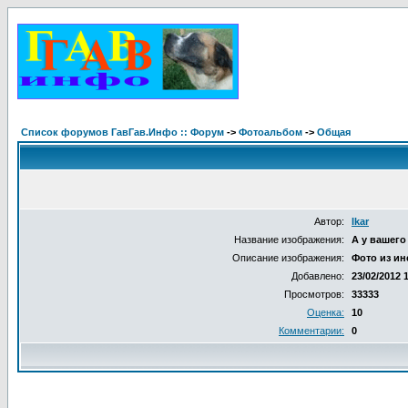
Список форумов ГавГав.Инфо :: Форум
->
Фотоальбом
->
Общая
Автор:
Ikar
Название изображения:
А у вашего
Описание изображения:
Фото из ин
Добавлено:
23/02/2012 
Просмотров:
33333
Оценка:
10
Комментарии:
0