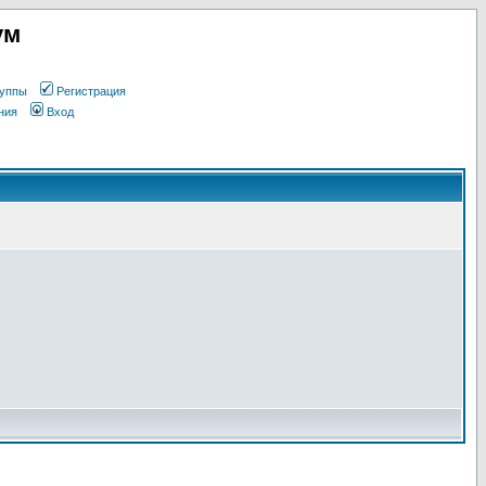
ум
уппы
Регистрация
ния
Вход