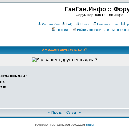
ГавГав.Инфо :: Фор
Форум портала ГавГав.Инфо
Фотоальбом
FAQ
Поиск
Пользователи
Гр
Профиль
Войти и проверить личные сообще
А у вашего друга есть дача?
 друга есть дача?
ета
12:01
«
Пред.
-
След.
»
Powered by Photo Album 2.0.53 © 2002-2003
Smartor