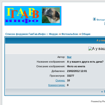
Фотоа
Список форумов ГавГав.Инфо :: Форум
->
Фотоальбом
->
Общая
А у ва
Автор:
Ikar
Название изображения:
А у вашего друга есть дача?
Описание изображения:
Фото из инета
Добавлено:
23/02/2012 12:01
Просмотров:
33277
Оценка:
10
Комментарии:
0
«
Powered by Pho