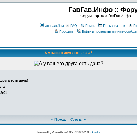
ГавГав.Инфо :: Фор
Форум портала ГавГав.Инфо
Фотоальбом
FAQ
Поиск
Пользователи
Гр
Профиль
Войти и проверить личные сообще
А у вашего друга есть дача?
 друга есть дача?
ета
12:01
«
Пред.
-
След.
»
Powered by Photo Album 2.0.53 © 2002-2003
Smartor