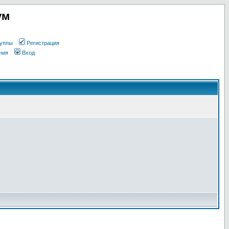
ум
уппы
Регистрация
ния
Вход