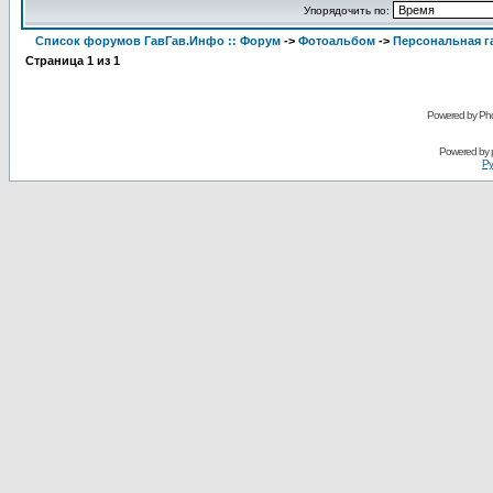
Упорядочить по:
Список форумов ГавГав.Инфо :: Форум
->
Фотоальбом
->
Персональная га
Страница
1
из
1
Powered by Pho
Powered by
Ру