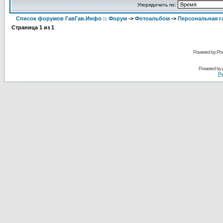
Упорядочить по:
Список форумов ГавГав.Инфо :: Форум
->
Фотоальбом
->
Персональная га
Страница
1
из
1
Powered by Pho
Powered by
Ру