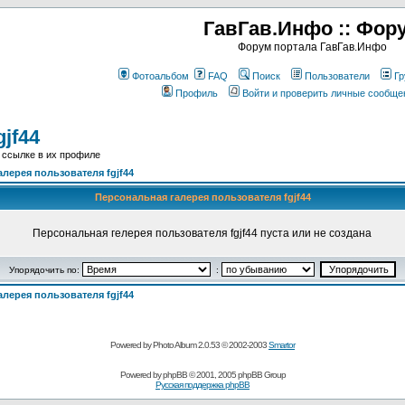
ГавГав.Инфо :: Фор
Форум портала ГавГав.Инфо
Фотоальбом
FAQ
Поиск
Пользователи
Гр
Профиль
Войти и проверить личные сообще
jf44
 ссылке в их профиле
лерея пользователя fgjf44
Персональная галерея пользователя fgjf44
Персональная гелерея пользователя fgjf44 пуста или не создана
Упорядочить по:
:
лерея пользователя fgjf44
Powered by Photo Album 2.0.53 © 2002-2003
Smartor
Powered by
phpBB
© 2001, 2005 phpBB Group
Русская поддержка phpBB