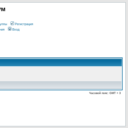
ум
уппы
Регистрация
ния
Вход
Часовой пояс: GMT + 3