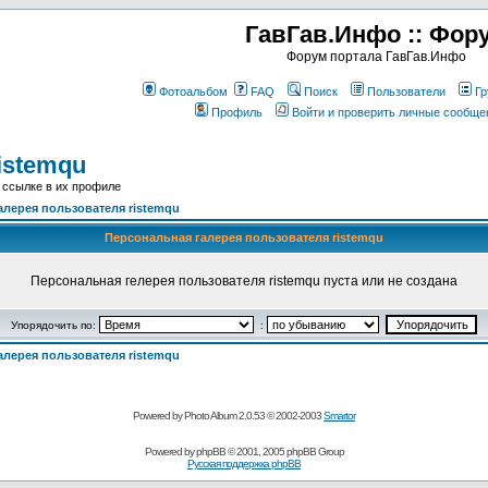
ГавГав.Инфо :: Фор
Форум портала ГавГав.Инфо
Фотоальбом
FAQ
Поиск
Пользователи
Гр
Профиль
Войти и проверить личные сообще
istemqu
 ссылке в их профиле
алерея пользователя ristemqu
Персональная галерея пользователя ristemqu
Персональная гелерея пользователя ristemqu пуста или не создана
Упорядочить по:
:
алерея пользователя ristemqu
Powered by Photo Album 2.0.53 © 2002-2003
Smartor
Powered by
phpBB
© 2001, 2005 phpBB Group
Русская поддержка phpBB