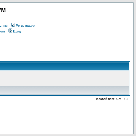
ум
уппы
Регистрация
ния
Вход
Часовой пояс: GMT + 3