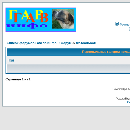
Фотоа
Список форумов ГавГав.Инфо :: Форум
->
Фотоальбом
Персональные галереи поль
Ikar
Страница
1
из
1
Powered by Pho
Powered by
Ру