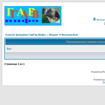
Фотоа
Список форумов ГавГав.Инфо :: Форум
->
Фотоальбом
Персональные галереи поль
Ikar
Страница
1
из
1
Powered by Pho
Powered by
Ру