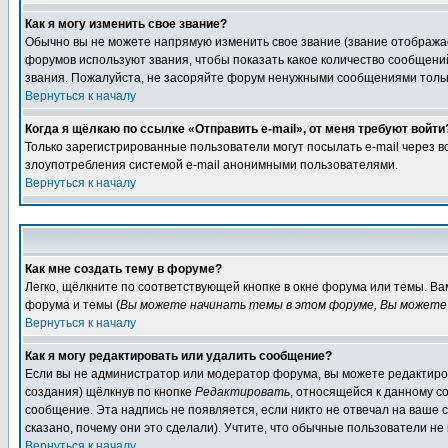
Как я могу изменить свое звание?
Обычно вы не можете напрямую изменить свое звание (звание отображае
форумов используют звания, чтобы показать какое количество сообще
звания. Пожалуйста, не засоряйте форум ненужными сообщениями только
Вернуться к началу
Когда я щёлкаю по ссылке «Отправить e-mail», от меня требуют войти
Только зарегистрированные пользователи могут посылать e-mail через 
злоупотребления системой e-mail анонимными пользователями.
Вернуться к началу
Как мне создать тему в форуме?
Легко, щёлкните по соответствующей кнопке в окне форума или темы. В
форума и темы (
Вы можете начинать темы в этом форуме, Вы можете 
Вернуться к началу
Как я могу редактировать или удалить сообщение?
Если вы не администратор или модератор форума, вы можете редактиров
создания) щёлкнув по кнопке
Редактировать
, относящейся к данному с
сообщение. Эта надпись не появляется, если никто не отвечал на ваше
сказано, почему они это сделали). Учтите, что обычные пользователи не 
Вернуться к началу