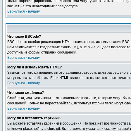
Только зарегистрированные пользователи могут участвовать в опросе (чт
вас нет на это необходимых прав доступа.
Вернуться к началу
Что такое BBCode?
BBCode это особая реализация HTML, возможность использования BBCod
нём заключаются в квадратные скобки [ и ], а не < и >, он даёт польз
доступна из формы отправки сообщений.
Вернуться к началу
Могу ли я использовать HTML?
Зависит от того разрешено ли это администратором. Если разрешено его 
могут вызвать проблемы. Если HTML включён, то вы сможете выключить 
Вернуться к началу
Что такое смайлики?
Смайлики, или эмотиконы — это маленькие картинки, которые могут быть 
сообщений. Только не перестарайтесь, используя их: они легко могут с
Вернуться к началу
Могу ли я вставлять картинки?
Вы можете вставлять картинки в сообщения. Но пока нет возможности заг
unknown-place.net/my-picture.gif. Вы не можете указать ни ссылку на с