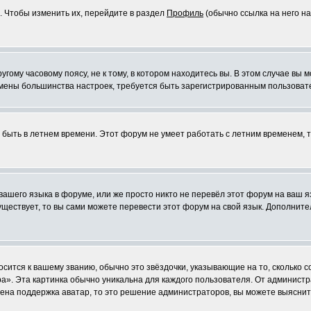
. Чтобы изменить их, перейдите в раздел
Профиль
(обычно ссылка на него на
ому часовому поясу, не к тому, в котором находитесь вы. В этом случае вы м
ля смены большинства настроек, требуется быть зарегистрированным пользоват
т быть в летнем времени. Этот форум не умеет работать с летним временем, 
 вашего языка в форуме, или же просто никто не перевёл этот форум на ваш 
существует, то вы сами можете перевести этот форум на свой язык. Дополни
осится к вашему званию, обычно это звёздочки, указывающие на то, сколько 
». Эта картинка обычно уникальна для каждого пользователя. От администрат
чена поддержка аватар, то это решение администраторов, вы можете выяснит