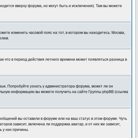
ходится вверху форума, но могут быть и исключения). Там вы можете
ожете изменить часовой пояс на тот, в котором вы находитесь: Москва,
елем.
так что в период действия летнего времени может появляться разница в
язык. Попробуйте узнать у администратора форума, может ли он
тельную информацию вы можете получить на сайте Группы phpBB (ссылка
сообщений вы оставили в форуме или на ваш статус в этом форуме. Чуть
оров зависит, включена ли поддержка аватар, и от них же зависит,
ь у них причины.