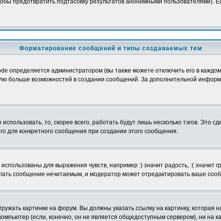
обы предотвратить подтасовку результатов анонимными пользователями). Если
Форматирование сообщений и типы создаваемых тем
e определяется администратором (вы также можете отключить его в каждом 
ователю больше возможностей в создании сообщений. За дополнительной инфо
использовать, то, скорее всего, работать будут лишь несколько тэгов. Это с
его для конкретного сообщения при создании этого сообщения.
использованы для выражения чувств, например :) значит радость, :( значит 
делать сообщение нечитаемым, и модератор может отредактировать ваше сооб
ружать картинки на форум. Вы должны указать ссылку на картинку, которая н
вой компьютер (если, конечно, он не является общедоступным сервером), ни на