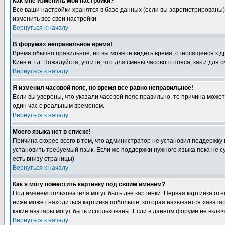
Как мне изменить мои настройки?
Все ваши настройки хранятся в базе данных (если вы зарегистрированы)
изменить все свои настройки
Вернуться к началу
В форумах неправильное время!
Время обычно правильное, но вы можете видеть время, относящееся к друг
Киев и т.д. Пожалуйста, учтите, что для смены часового пояса, как и д
Вернуться к началу
Я изменил часовой пояс, но время все равно неправильное!
Если вы уверены, что указали часовой пояс правильно, то причина може
один час с реальным временем.
Вернуться к началу
Моего языка нет в списке!
Причина скорее всего в том, что администратор не установил поддержку
установить требуемый язык. Если же поддержки нужного языка пока не 
есть внизу страницы)
Вернуться к началу
Как я могу поместить картинку под своим именем?
Под именем пользователя могут быть две картинки. Первая картинка отн
ниже может находиться картинка побольше, которая называется «аватара
какие аватары могут быть использованы. Если в данном форуме не вклю
Вернуться к началу