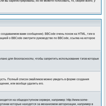
 вы зарегистрированы, но не можете голосовать, то, скорее всего, у
создаваемом вами сообщении). BBCode очень похож на HTML, тэги в
рмацией о BBCode смотрите руководство по BBCode, ссылка на которое
делано для
безопасности
, чтобы запретить использование тэгов которые
грусть. Полный список смайликов можно увидеть в форме создания
щение, или вообще удалить его.
аходится на общедоступном сервере, например: http://www.some-
 картинки которые находятся за механизмом авторизации, например в