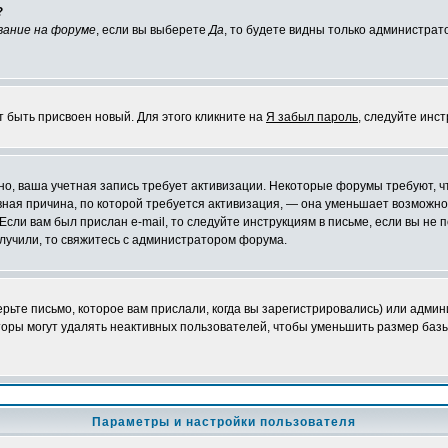
?
вание на форуме
, если вы выберете
Да
, то будете видны только администрат
т быть присвоен новый. Для этого кликните на
Я забыл пароль
, следуйте инс
ожно, ваша учетная запись требует активизации. Некоторые форумы требуют,
лавная причина, по которой требуется активизация, — она уменьшает возмож
Если вам был прислан e-mail, то следуйте инструкциям в письме, если вы не п
олучили, то свяжитесь с администратором форума.
ьте письмо, которое вам прислали, когда вы зарегистрировались) или админ
оры могут удалять неактивных пользователей, чтобы уменьшить размер базы
Параметры и настройки пользователя