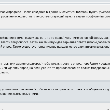
 своем профиле. После создания вы должны отметить галочкой пункт
Присоед
 умолчанию, если отметите соответствующий пункт в вашем профиле (вы смо
сообщение в теме, если у вас есть на то права) чуть ниже основной формы д
ы ввести тему опроса, затем как минимум два варианта ответа (чтобы добавит
й опрос. Также существует ограничение на количество вариантов ответа, он
ераторы или администраторы. Чтобы редактировать опрос, перейдите к редакт
ь или удалять опрос, но если уже кто-то проголосовал, то только модераторы
овали.
уппам пользователей. Чтобы их просматривать, создавать сообщения и т.д.
ешение, свяжитесь с ними.