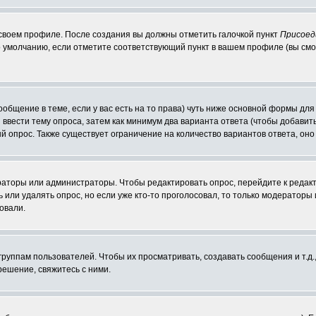
 своем профиле. После создания вы должны отметить галочкой пункт
Присоед
 умолчанию, если отметите соответствующий пункт в вашем профиле (вы смо
сообщение в теме, если у вас есть на то права) чуть ниже основной формы д
ы ввести тему опроса, затем как минимум два варианта ответа (чтобы добавит
й опрос. Также существует ограничение на количество вариантов ответа, он
ераторы или администраторы. Чтобы редактировать опрос, перейдите к редакт
ь или удалять опрос, но если уже кто-то проголосовал, то только модераторы
овали.
уппам пользователей. Чтобы их просматривать, создавать сообщения и т.д.
ешение, свяжитесь с ними.