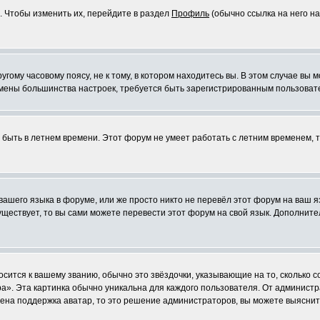
. Чтобы изменить их, перейдите в раздел
Профиль
(обычно ссылка на него на
ому часовому поясу, не к тому, в котором находитесь вы. В этом случае вы м
ля смены большинства настроек, требуется быть зарегистрированным пользоват
т быть в летнем времени. Этот форум не умеет работать с летним временем, 
 вашего языка в форуме, или же просто никто не перевёл этот форум на ваш 
существует, то вы сами можете перевести этот форум на свой язык. Дополни
осится к вашему званию, обычно это звёздочки, указывающие на то, сколько 
». Эта картинка обычно уникальна для каждого пользователя. От администрат
чена поддержка аватар, то это решение администраторов, вы можете выяснит