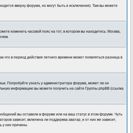
ходится вверху форума, но могут быть и исключения). Там вы можете
ожете изменить часовой пояс на тот, в котором вы находитесь: Москва,
елем.
так что в период действия летнего времени может появляться разница в
язык. Попробуйте узнать у администратора форума, может ли он
тельную информацию вы можете получить на сайте Группы phpBB (ссылка
сообщений вы оставили в форуме или на ваш статус в этом форуме. Чуть
оров зависит, включена ли поддержка аватар, и от них же зависит,
ь у них причины.