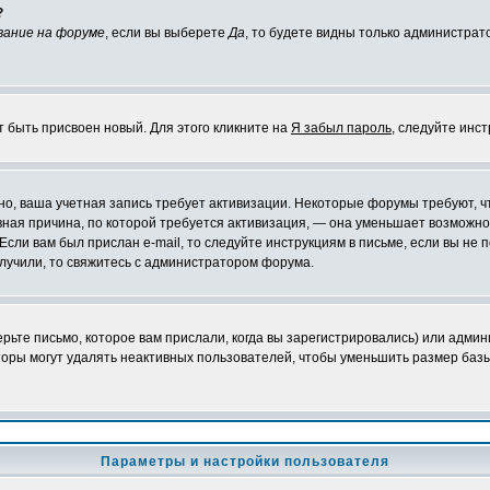
?
вание на форуме
, если вы выберете
Да
, то будете видны только администрат
т быть присвоен новый. Для этого кликните на
Я забыл пароль
, следуйте инс
ожно, ваша учетная запись требует активизации. Некоторые форумы требуют,
лавная причина, по которой требуется активизация, — она уменьшает возмож
Если вам был прислан e-mail, то следуйте инструкциям в письме, если вы не п
олучили, то свяжитесь с администратором форума.
ьте письмо, которое вам прислали, когда вы зарегистрировались) или админ
оры могут удалять неактивных пользователей, чтобы уменьшить размер базы
Параметры и настройки пользователя