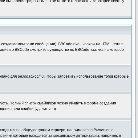
 вы зарегистрированы, но не можете голосовать, то, скорее всего, у
создаваемом вами сообщении). BBCode очень похож на HTML, тэги в
рмацией о BBCode смотрите руководство по BBCode, ссылка на которое
делано для
безопасности
, чтобы запретить использование тэгов которые
грусть. Полный список смайликов можно увидеть в форме создания
щение, или вообще удалить его.
аходится на общедоступном сервере, например: http://www.some-
 картинки которые находятся за механизмом авторизации, например в