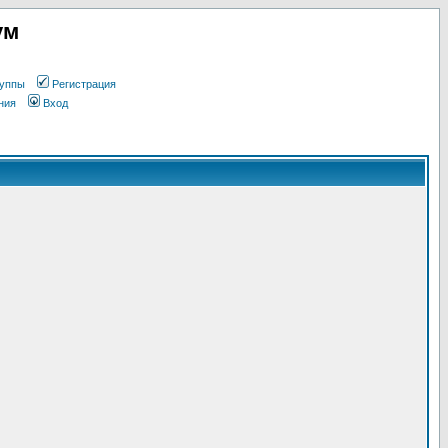
ум
уппы
Регистрация
ния
Вход