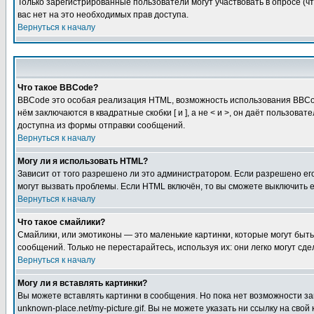
Только зарегистрированные пользователи могут участвовать в опросе (чт
вас нет на это необходимых прав доступа.
Вернуться к началу
Что такое BBCode?
BBCode это особая реализация HTML, возможность использования BBCod
нём заключаются в квадратные скобки [ и ], а не < и >, он даёт польз
доступна из формы отправки сообщений.
Вернуться к началу
Могу ли я использовать HTML?
Зависит от того разрешено ли это администратором. Если разрешено его 
могут вызвать проблемы. Если HTML включён, то вы сможете выключить 
Вернуться к началу
Что такое смайлики?
Смайлики, или эмотиконы — это маленькие картинки, которые могут быть 
сообщений. Только не перестарайтесь, используя их: они легко могут с
Вернуться к началу
Могу ли я вставлять картинки?
Вы можете вставлять картинки в сообщения. Но пока нет возможности заг
unknown-place.net/my-picture.gif. Вы не можете указать ни ссылку на с