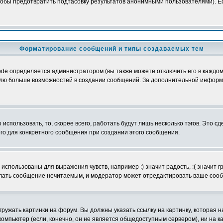
обы предотвратить подтасовку результатов анонимными пользователями). Если
Форматирование сообщений и типы создаваемых тем
e определяется администратором (вы также можете отключить его в каждом 
ователю больше возможностей в создании сообщений. За дополнительной инфо
использовать, то, скорее всего, работать будут лишь несколько тэгов. Это с
его для конкретного сообщения при создании этого сообщения.
использованы для выражения чувств, например :) значит радость, :( значит 
делать сообщение нечитаемым, и модератор может отредактировать ваше сооб
ружать картинки на форум. Вы должны указать ссылку на картинку, которая н
вой компьютер (если, конечно, он не является общедоступным сервером), ни на