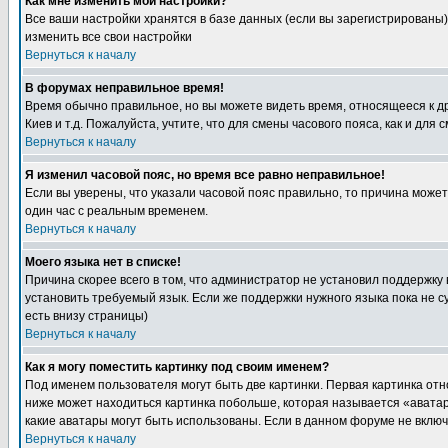
Как мне изменить мои настройки?
Все ваши настройки хранятся в базе данных (если вы зарегистрированы)
изменить все свои настройки
Вернуться к началу
В форумах неправильное время!
Время обычно правильное, но вы можете видеть время, относящееся к друг
Киев и т.д. Пожалуйста, учтите, что для смены часового пояса, как и д
Вернуться к началу
Я изменил часовой пояс, но время все равно неправильное!
Если вы уверены, что указали часовой пояс правильно, то причина може
один час с реальным временем.
Вернуться к началу
Моего языка нет в списке!
Причина скорее всего в том, что администратор не установил поддержку
установить требуемый язык. Если же поддержки нужного языка пока не 
есть внизу страницы)
Вернуться к началу
Как я могу поместить картинку под своим именем?
Под именем пользователя могут быть две картинки. Первая картинка отн
ниже может находиться картинка побольше, которая называется «аватара
какие аватары могут быть использованы. Если в данном форуме не вклю
Вернуться к началу