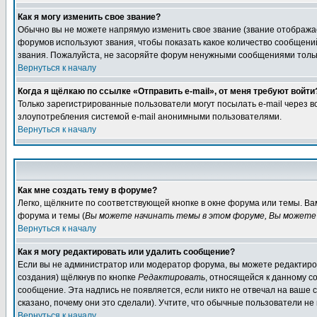
Как я могу изменить свое звание?
Обычно вы не можете напрямую изменить свое звание (звание отображае
форумов используют звания, чтобы показать какое количество сообще
звания. Пожалуйста, не засоряйте форум ненужными сообщениями только
Вернуться к началу
Когда я щёлкаю по ссылке «Отправить e-mail», от меня требуют войти
Только зарегистрированные пользователи могут посылать e-mail через 
злоупотребления системой e-mail анонимными пользователями.
Вернуться к началу
Как мне создать тему в форуме?
Легко, щёлкните по соответствующей кнопке в окне форума или темы. В
форума и темы (
Вы можете начинать темы в этом форуме, Вы можете 
Вернуться к началу
Как я могу редактировать или удалить сообщение?
Если вы не администратор или модератор форума, вы можете редактиров
создания) щёлкнув по кнопке
Редактировать
, относящейся к данному с
сообщение. Эта надпись не появляется, если никто не отвечал на ваше
сказано, почему они это сделали). Учтите, что обычные пользователи не 
Вернуться к началу