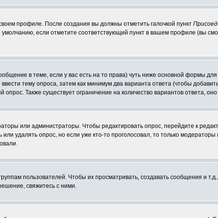
 своем профиле. После создания вы должны отметить галочкой пункт
Присоед
 умолчанию, если отметите соответствующий пункт в вашем профиле (вы смо
сообщение в теме, если у вас есть на то права) чуть ниже основной формы д
ы ввести тему опроса, затем как минимум два варианта ответа (чтобы добавит
й опрос. Также существует ограничение на количество вариантов ответа, он
ераторы или администраторы. Чтобы редактировать опрос, перейдите к редакт
ь или удалять опрос, но если уже кто-то проголосовал, то только модераторы
овали.
уппам пользователей. Чтобы их просматривать, создавать сообщения и т.д.
ешение, свяжитесь с ними.