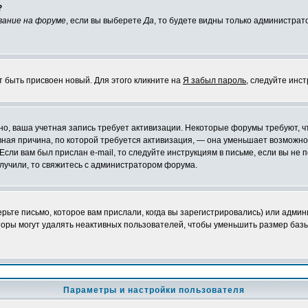
?
вание на форуме
, если вы выберете
Да
, то будете видны только администрат
т быть присвоен новый. Для этого кликните на
Я забыл пароль
, следуйте инс
ожно, ваша учетная запись требует активизации. Некоторые форумы требуют,
лавная причина, по которой требуется активизация, — она уменьшает возмож
Если вам был прислан e-mail, то следуйте инструкциям в письме, если вы не п
олучили, то свяжитесь с администратором форума.
ьте письмо, которое вам прислали, когда вы зарегистрировались) или админ
оры могут удалять неактивных пользователей, чтобы уменьшить размер базы
Параметры и настройки пользователя