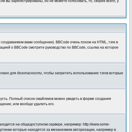
 вы зарегистрированы, но не можете голосовать, то, скорее всего, у
создаваемом вами сообщении). BBCode очень похож на HTML, тэги в
рмацией о BBCode смотрите руководство по BBCode, ссылка на которое
делано для
безопасности
, чтобы запретить использование тэгов которые
грусть. Полный список смайликов можно увидеть в форме создания
щение, или вообще удалить его.
аходится на общедоступном сервере, например: http://www.some-
 картинки которые находятся за механизмом авторизации, например в