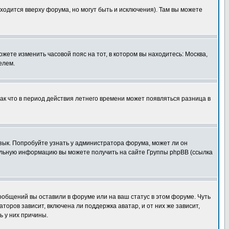
ходится вверху форума, но могут быть и исключения). Там вы можете
ожете изменить часовой пояс на тот, в котором вы находитесь: Москва,
елем.
так что в период действия летнего времени может появляться разница в
язык. Попробуйте узнать у администратора форума, может ли он
тельную информацию вы можете получить на сайте Группы phpBB (ссылка
сообщений вы оставили в форуме или на ваш статус в этом форуме. Чуть
оров зависит, включена ли поддержка аватар, и от них же зависит,
ь у них причины.