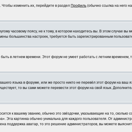
. Чтобы изменить их, перейдите в раздел
Профиль
(обычно ссылка на него на
ому часовому поясу, не к тому, в котором находитесь вы. В этом случае вы м
ля смены большинства настроек, требуется быть зарегистрированным пользоват
т быть в летнем времени. Этот форум не умеет работать с летним временем, 
 вашего языка в форуме, или же просто никто не перевёл этот форум на ваш 
существует, то вы сами можете перевести этот форум на свой язык. Дополни
осится к вашему званию, обычно это звёздочки, указывающие на то, сколько 
». Эта картинка обычно уникальна для каждого пользователя. От администрат
чена поддержка аватар, то это решение администраторов, вы можете выяснит