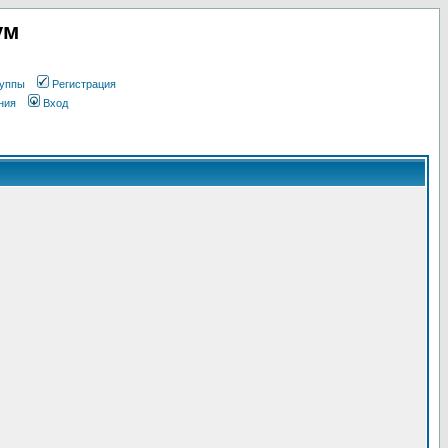
ум
уппы
Регистрация
ния
Вход