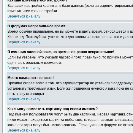
Как мне изменить мои настройки?
Все ваши настройки хранятся в базе данных (если вы зарегистрированы)
изменить все свои настройки
Вернуться к началу
В форумах неправильное время!
Время обычно правильное, но вы можете видеть время, относящееся к друг
Киев и т.д. Пожалуйста, учтите, что для смены часового пояса, как и д
Вернуться к началу
Я изменил часовой пояс, но время все равно неправильное!
Если вы уверены, что указали часовой пояс правильно, то причина може
один час с реальным временем.
Вернуться к началу
Моего языка нет в списке!
Причина скорее всего в том, что администратор не установил поддержку
установить требуемый язык. Если же поддержки нужного языка пока не 
есть внизу страницы)
Вернуться к началу
Как я могу поместить картинку под своим именем?
Под именем пользователя могут быть две картинки. Первая картинка отн
ниже может находиться картинка побольше, которая называется «аватара
какие аватары могут быть использованы. Если в данном форуме не вклю
Вернуться к началу