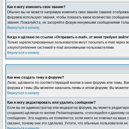
Как я могу изменить свое звание?
Обычно вы не можете напрямую изменить свое звание (звание отображае
форумов используют звания, чтобы показать какое количество сообще
звания. Пожалуйста, не засоряйте форум ненужными сообщениями только
Вернуться к началу
Когда я щёлкаю по ссылке «Отправить e-mail», от меня требуют войти
Только зарегистрированные пользователи могут посылать e-mail через 
злоупотребления системой e-mail анонимными пользователями.
Вернуться к началу
Как мне создать тему в форуме?
Легко, щёлкните по соответствующей кнопке в окне форума или темы. В
форума и темы (
Вы можете начинать темы в этом форуме, Вы можете 
Вернуться к началу
Как я могу редактировать или удалить сообщение?
Если вы не администратор или модератор форума, вы можете редактиров
создания) щёлкнув по кнопке
Редактировать
, относящейся к данному с
сообщение. Эта надпись не появляется, если никто не отвечал на ваше
сказано, почему они это сделали). Учтите, что обычные пользователи не 
Вернуться к началу