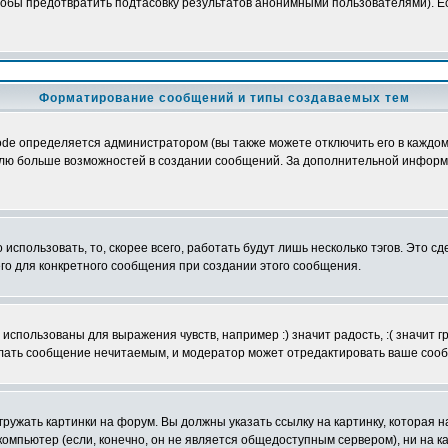
обы предотвратить подтасовку результатов анонимными пользователями). Если
Форматирование сообщений и типы создаваемых тем
e определяется администратором (вы также можете отключить его в каждом 
ователю больше возможностей в создании сообщений. За дополнительной инфо
использовать, то, скорее всего, работать будут лишь несколько тэгов. Это с
его для конкретного сообщения при создании этого сообщения.
использованы для выражения чувств, например :) значит радость, :( значит 
делать сообщение нечитаемым, и модератор может отредактировать ваше сооб
ружать картинки на форум. Вы должны указать ссылку на картинку, которая н
вой компьютер (если, конечно, он не является общедоступным сервером), ни на