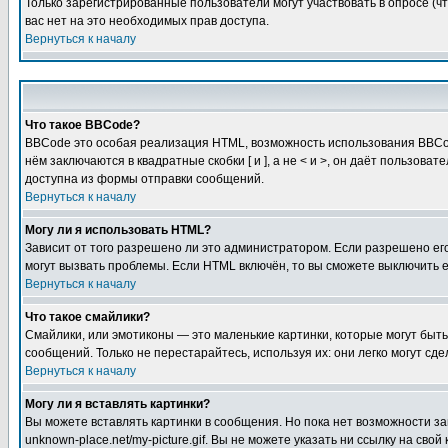
Только зарегистрированные пользователи могут участвовать в опросе (чт
вас нет на это необходимых прав доступа.
Вернуться к началу
Что такое BBCode?
BBCode это особая реализация HTML, возможность использования BBCod
нём заключаются в квадратные скобки [ и ], а не < и >, он даёт польз
доступна из формы отправки сообщений.
Вернуться к началу
Могу ли я использовать HTML?
Зависит от того разрешено ли это администратором. Если разрешено его 
могут вызвать проблемы. Если HTML включён, то вы сможете выключить 
Вернуться к началу
Что такое смайлики?
Смайлики, или эмотиконы — это маленькие картинки, которые могут быть 
сообщений. Только не перестарайтесь, используя их: они легко могут с
Вернуться к началу
Могу ли я вставлять картинки?
Вы можете вставлять картинки в сообщения. Но пока нет возможности заг
unknown-place.net/my-picture.gif. Вы не можете указать ни ссылку на с