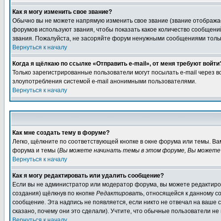
Как я могу изменить свое звание?
Обычно вы не можете напрямую изменить свое звание (звание отображае
форумов используют звания, чтобы показать какое количество сообще
звания. Пожалуйста, не засоряйте форум ненужными сообщениями только
Вернуться к началу
Когда я щёлкаю по ссылке «Отправить e-mail», от меня требуют войти
Только зарегистрированные пользователи могут посылать e-mail через 
злоупотребления системой e-mail анонимными пользователями.
Вернуться к началу
Как мне создать тему в форуме?
Легко, щёлкните по соответствующей кнопке в окне форума или темы. В
форума и темы (
Вы можете начинать темы в этом форуме, Вы можете 
Вернуться к началу
Как я могу редактировать или удалить сообщение?
Если вы не администратор или модератор форума, вы можете редактиров
создания) щёлкнув по кнопке
Редактировать
, относящейся к данному с
сообщение. Эта надпись не появляется, если никто не отвечал на ваше
сказано, почему они это сделали). Учтите, что обычные пользователи не 
Вернуться к началу