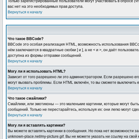
Только зарегистрированные пользователи могут участвовать в опросе (чт
вас нет на это необходимых прав доступа.
Вернуться к началу
Что такое BBCode?
BBCode это особая реализация HTML, возможность использования BBCod
нём заключаются в квадратные скобки [ и ], а не < и >, он даёт польз
доступна из формы отправки сообщений.
Вернуться к началу
Могу ли я использовать HTML?
Зависит от того разрешено ли это администратором. Если разрешено его 
могут вызвать проблемы. Если HTML включён, то вы сможете выключить 
Вернуться к началу
Что такое смайлики?
Смайлики, или эмотиконы — это маленькие картинки, которые могут быть 
сообщений. Только не перестарайтесь, используя их: они легко могут с
Вернуться к началу
Могу ли я вставлять картинки?
Вы можете вставлять картинки в сообщения. Но пока нет возможности заг
unknown-place.net/my-picture.gif. Вы не можете указать ни ссылку на с