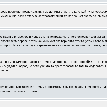
 своем профиле. После создания вы должны отметить галочкой пункт
Присоед
 умолчанию, если отметите соответствующий пункт в вашем профиле (вы смо
сообщение в теме, если у вас есть на то права) чуть ниже основной формы д
ы ввести тему опроса, затем как минимум два варианта ответа (чтобы добавит
й опрос. Также существует ограничение на количество вариантов ответа, он
ераторы или администраторы. Чтобы редактировать опрос, перейдите к редакт
ь или удалять опрос, но если уже кто-то проголосовал, то только модераторы
овали.
уппам пользователей. Чтобы их просматривать, создавать сообщения и т.д.
ешение, свяжитесь с ними.