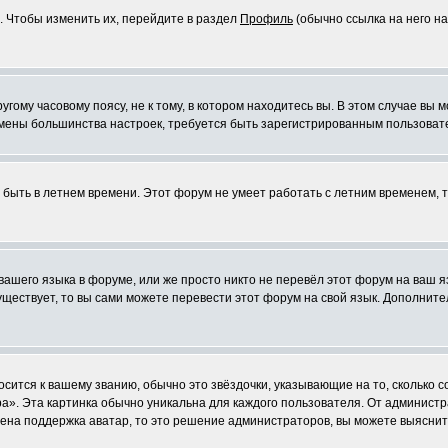
. Чтобы изменить их, перейдите в раздел
Профиль
(обычно ссылка на него на
ому часовому поясу, не к тому, в котором находитесь вы. В этом случае вы м
ля смены большинства настроек, требуется быть зарегистрированным пользоват
т быть в летнем времени. Этот форум не умеет работать с летним временем, 
 вашего языка в форуме, или же просто никто не перевёл этот форум на ваш 
существует, то вы сами можете перевести этот форум на свой язык. Дополни
осится к вашему званию, обычно это звёздочки, указывающие на то, сколько 
». Эта картинка обычно уникальна для каждого пользователя. От администрат
чена поддержка аватар, то это решение администраторов, вы можете выяснит