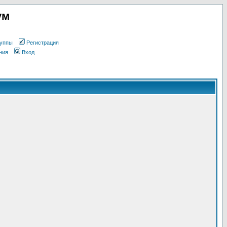
ум
уппы
Регистрация
ния
Вход