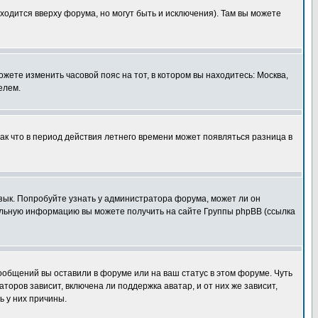
ходится вверху форума, но могут быть и исключения). Там вы можете
ожете изменить часовой пояс на тот, в котором вы находитесь: Москва,
елем.
так что в период действия летнего времени может появляться разница в
язык. Попробуйте узнать у администратора форума, может ли он
тельную информацию вы можете получить на сайте Группы phpBB (ссылка
сообщений вы оставили в форуме или на ваш статус в этом форуме. Чуть
оров зависит, включена ли поддержка аватар, и от них же зависит,
ь у них причины.