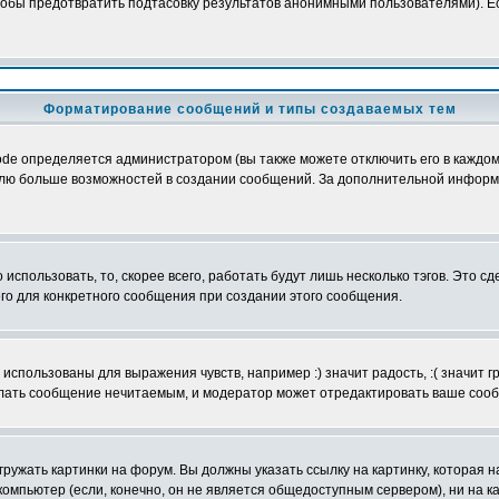
обы предотвратить подтасовку результатов анонимными пользователями). Если
Форматирование сообщений и типы создаваемых тем
e определяется администратором (вы также можете отключить его в каждом 
ователю больше возможностей в создании сообщений. За дополнительной инфо
использовать, то, скорее всего, работать будут лишь несколько тэгов. Это с
его для конкретного сообщения при создании этого сообщения.
использованы для выражения чувств, например :) значит радость, :( значит 
делать сообщение нечитаемым, и модератор может отредактировать ваше сооб
ружать картинки на форум. Вы должны указать ссылку на картинку, которая н
вой компьютер (если, конечно, он не является общедоступным сервером), ни на