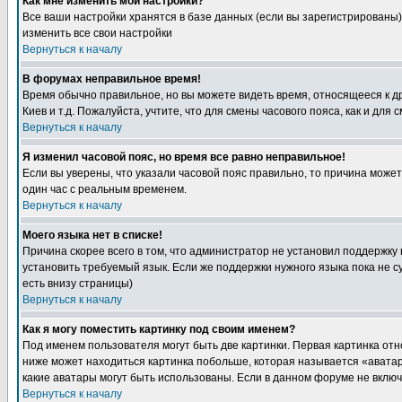
Как мне изменить мои настройки?
Все ваши настройки хранятся в базе данных (если вы зарегистрированы)
изменить все свои настройки
Вернуться к началу
В форумах неправильное время!
Время обычно правильное, но вы можете видеть время, относящееся к друг
Киев и т.д. Пожалуйста, учтите, что для смены часового пояса, как и д
Вернуться к началу
Я изменил часовой пояс, но время все равно неправильное!
Если вы уверены, что указали часовой пояс правильно, то причина може
один час с реальным временем.
Вернуться к началу
Моего языка нет в списке!
Причина скорее всего в том, что администратор не установил поддержку
установить требуемый язык. Если же поддержки нужного языка пока не 
есть внизу страницы)
Вернуться к началу
Как я могу поместить картинку под своим именем?
Под именем пользователя могут быть две картинки. Первая картинка отн
ниже может находиться картинка побольше, которая называется «аватара
какие аватары могут быть использованы. Если в данном форуме не вклю
Вернуться к началу