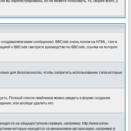
 вы зарегистрированы, но не можете голосовать, то, скорее всего, у
создаваемом вами сообщении). BBCode очень похож на HTML, тэги в
рмацией о BBCode смотрите руководство по BBCode, ссылка на которое
делано для
безопасности
, чтобы запретить использование тэгов которые
грусть. Полный список смайликов можно увидеть в форме создания
щение, или вообще удалить его.
аходится на общедоступном сервере, например: http://www.some-
 картинки которые находятся за механизмом авторизации, например в