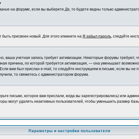
?
вание на форуме
, если вы выберете
Да
, то будете видны только администрат
т быть присвоен новый. Для этого кликните на
Я забыл пароль
, следуйте инс
ожно, ваша учетная запись требует активизации. Некоторые форумы требуют,
лавная причина, по которой требуется активизация, — она уменьшает возмож
Если вам был прислан e-mail, то следуйте инструкциям в письме, если вы не п
олучили, то свяжитесь с администратором форума.
ьте письмо, которое вам прислали, когда вы зарегистрировались) или админ
оры могут удалять неактивных пользователей, чтобы уменьшить размер базы
Параметры и настройки пользователя