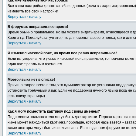
Как мне изменить мои настройки?
Все ваши настройки хранятся в базе данных (если вы зарегистрированы)
изменить все свои настройки
Вернуться к началу
В форумах неправильное время!
Время обычно правильное, но вы можете видеть время, относящееся к друг
Киев и т.д. Пожалуйста, учтите, что для смены часового пояса, как и д
Вернуться к началу
Я изменил часовой пояс, но время все равно неправильное!
Если вы уверены, что указали часовой пояс правильно, то причина може
один час с реальным временем.
Вернуться к началу
Моего языка нет в списке!
Причина скорее всего в том, что администратор не установил поддержку
установить требуемый язык. Если же поддержки нужного языка пока не 
есть внизу страницы)
Вернуться к началу
Как я могу поместить картинку под своим именем?
Под именем пользователя могут быть две картинки. Первая картинка отн
ниже может находиться картинка побольше, которая называется «аватара
какие аватары могут быть использованы. Если в данном форуме не вклю
Вернуться к началу