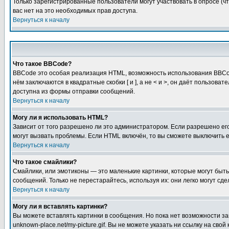
Только зарегистрированные пользователи могут участвовать в опросе (чт
вас нет на это необходимых прав доступа.
Вернуться к началу
Что такое BBCode?
BBCode это особая реализация HTML, возможность использования BBCod
нём заключаются в квадратные скобки [ и ], а не < и >, он даёт польз
доступна из формы отправки сообщений.
Вернуться к началу
Могу ли я использовать HTML?
Зависит от того разрешено ли это администратором. Если разрешено его 
могут вызвать проблемы. Если HTML включён, то вы сможете выключить 
Вернуться к началу
Что такое смайлики?
Смайлики, или эмотиконы — это маленькие картинки, которые могут быть 
сообщений. Только не перестарайтесь, используя их: они легко могут с
Вернуться к началу
Могу ли я вставлять картинки?
Вы можете вставлять картинки в сообщения. Но пока нет возможности заг
unknown-place.net/my-picture.gif. Вы не можете указать ни ссылку на с