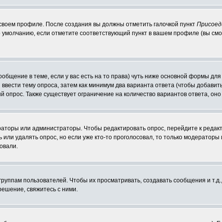
 своем профиле. После создания вы должны отметить галочкой пункт
Присоед
 умолчанию, если отметите соответствующий пункт в вашем профиле (вы смо
сообщение в теме, если у вас есть на то права) чуть ниже основной формы д
ы ввести тему опроса, затем как минимум два варианта ответа (чтобы добавит
й опрос. Также существует ограничение на количество вариантов ответа, он
ераторы или администраторы. Чтобы редактировать опрос, перейдите к редакт
ь или удалять опрос, но если уже кто-то проголосовал, то только модераторы
овали.
уппам пользователей. Чтобы их просматривать, создавать сообщения и т.д.
ешение, свяжитесь с ними.