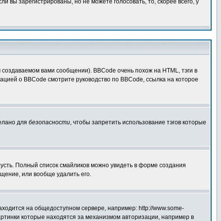
 вы зарегистрированы, но не можете голосовать, то, скорее всего, у
создаваемом вами сообщении). BBCode очень похож на HTML, тэги в
рмацией о BBCode смотрите руководство по BBCode, ссылка на которое
делано для
безопасности
, чтобы запретить использование тэгов которые
грусть. Полный список смайликов можно увидеть в форме создания
щение, или вообще удалить его.
аходится на общедоступном сервере, например: http://www.some-
 картинки которые находятся за механизмом авторизации, например в