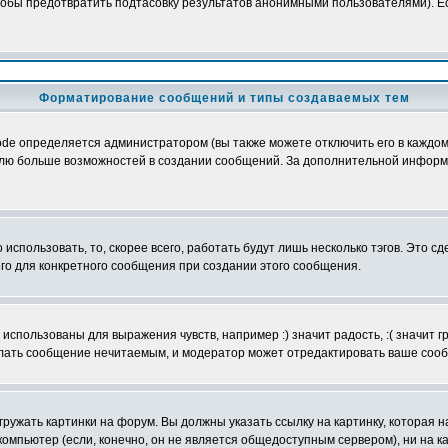
обы предотвратить подтасовку результатов анонимными пользователями). Если
Форматирование сообщений и типы создаваемых тем
e определяется администратором (вы также можете отключить его в каждом 
ователю больше возможностей в создании сообщений. За дополнительной инфо
использовать, то, скорее всего, работать будут лишь несколько тэгов. Это с
его для конкретного сообщения при создании этого сообщения.
использованы для выражения чувств, например :) значит радость, :( значит 
делать сообщение нечитаемым, и модератор может отредактировать ваше сооб
ружать картинки на форум. Вы должны указать ссылку на картинку, которая н
вой компьютер (если, конечно, он не является общедоступным сервером), ни на