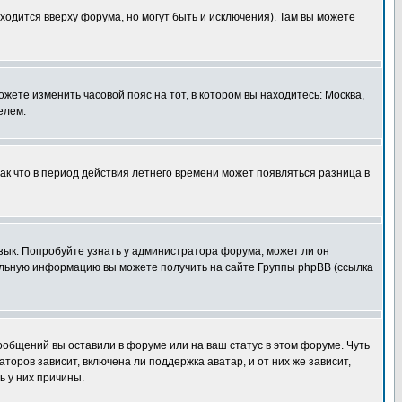
ходится вверху форума, но могут быть и исключения). Там вы можете
ожете изменить часовой пояс на тот, в котором вы находитесь: Москва,
елем.
так что в период действия летнего времени может появляться разница в
язык. Попробуйте узнать у администратора форума, может ли он
тельную информацию вы можете получить на сайте Группы phpBB (ссылка
сообщений вы оставили в форуме или на ваш статус в этом форуме. Чуть
оров зависит, включена ли поддержка аватар, и от них же зависит,
ь у них причины.