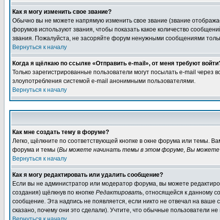
Как я могу изменить свое звание?
Обычно вы не можете напрямую изменить свое звание (звание отображае
форумов используют звания, чтобы показать какое количество сообще
звания. Пожалуйста, не засоряйте форум ненужными сообщениями только
Вернуться к началу
Когда я щёлкаю по ссылке «Отправить e-mail», от меня требуют войти
Только зарегистрированные пользователи могут посылать e-mail через 
злоупотребления системой e-mail анонимными пользователями.
Вернуться к началу
Как мне создать тему в форуме?
Легко, щёлкните по соответствующей кнопке в окне форума или темы. В
форума и темы (
Вы можете начинать темы в этом форуме, Вы можете 
Вернуться к началу
Как я могу редактировать или удалить сообщение?
Если вы не администратор или модератор форума, вы можете редактиров
создания) щёлкнув по кнопке
Редактировать
, относящейся к данному с
сообщение. Эта надпись не появляется, если никто не отвечал на ваше
сказано, почему они это сделали). Учтите, что обычные пользователи не 
Вернуться к началу