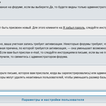
?
вание на форуме
, если вы выберете
Да
, то будете видны только администрат
т быть присвоен новый. Для этого кликните на
Я забыл пароль
, следуйте инс
ожно, ваша учетная запись требует активизации. Некоторые форумы требуют,
лавная причина, по которой требуется активизация, — она уменьшает возмож
Если вам был прислан e-mail, то следуйте инструкциям в письме, если вы не п
олучили, то свяжитесь с администратором форума.
ьте письмо, которое вам прислали, когда вы зарегистрировались) или админ
оры могут удалять неактивных пользователей, чтобы уменьшить размер базы
Параметры и настройки пользователя