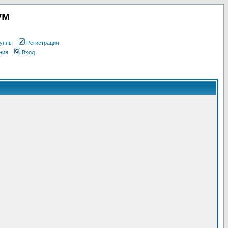
ум
уппы
Регистрация
ния
Вход