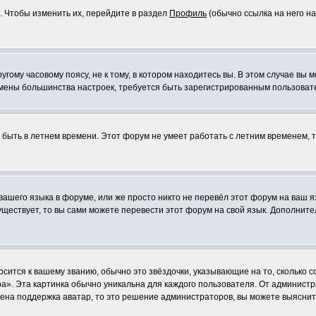
. Чтобы изменить их, перейдите в раздел
Профиль
(обычно ссылка на него на
ому часовому поясу, не к тому, в котором находитесь вы. В этом случае вы м
ля смены большинства настроек, требуется быть зарегистрированным пользоват
т быть в летнем времени. Этот форум не умеет работать с летним временем, 
 вашего языка в форуме, или же просто никто не перевёл этот форум на ваш 
существует, то вы сами можете перевести этот форум на свой язык. Дополни
осится к вашему званию, обычно это звёздочки, указывающие на то, сколько 
». Эта картинка обычно уникальна для каждого пользователя. От администрат
чена поддержка аватар, то это решение администраторов, вы можете выяснит