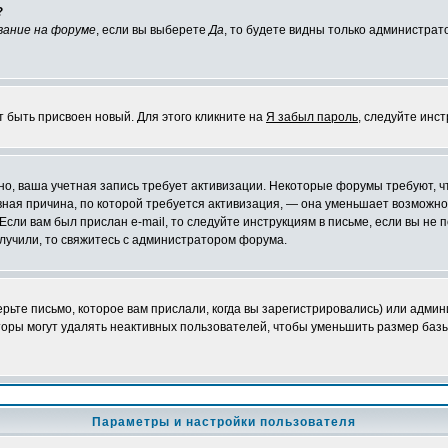
?
вание на форуме
, если вы выберете
Да
, то будете видны только администрат
т быть присвоен новый. Для этого кликните на
Я забыл пароль
, следуйте инс
ожно, ваша учетная запись требует активизации. Некоторые форумы требуют,
лавная причина, по которой требуется активизация, — она уменьшает возмож
Если вам был прислан e-mail, то следуйте инструкциям в письме, если вы не п
олучили, то свяжитесь с администратором форума.
ьте письмо, которое вам прислали, когда вы зарегистрировались) или админ
оры могут удалять неактивных пользователей, чтобы уменьшить размер базы
Параметры и настройки пользователя