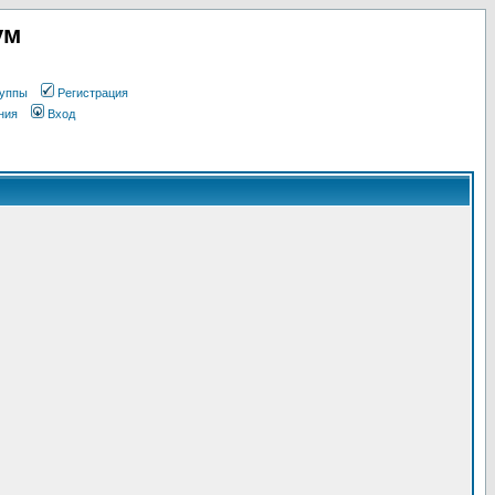
ум
уппы
Регистрация
ния
Вход