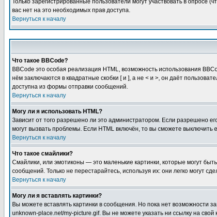
Только зарегистрированные пользователи могут участвовать в опросе (чт
вас нет на это необходимых прав доступа.
Вернуться к началу
Что такое BBCode?
BBCode это особая реализация HTML, возможность использования BBCod
нём заключаются в квадратные скобки [ и ], а не < и >, он даёт польз
доступна из формы отправки сообщений.
Вернуться к началу
Могу ли я использовать HTML?
Зависит от того разрешено ли это администратором. Если разрешено его 
могут вызвать проблемы. Если HTML включён, то вы сможете выключить 
Вернуться к началу
Что такое смайлики?
Смайлики, или эмотиконы — это маленькие картинки, которые могут быть 
сообщений. Только не перестарайтесь, используя их: они легко могут с
Вернуться к началу
Могу ли я вставлять картинки?
Вы можете вставлять картинки в сообщения. Но пока нет возможности заг
unknown-place.net/my-picture.gif. Вы не можете указать ни ссылку на с