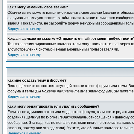
Как я могу изменить свое звание?
Обычно вы не можете напрямую изменить свое звание (звание отображае
форумов используют звания, чтобы показать какое количество сообще
звания. Пожалуйста, не засоряйте форум ненужными сообщениями только
Вернуться к началу
Когда я щёлкаю по ссылке «Отправить e-mail», от меня требуют войти
Только зарегистрированные пользователи могут посылать e-mail через 
злоупотребления системой e-mail анонимными пользователями.
Вернуться к началу
Как мне создать тему в форуме?
Легко, щёлкните по соответствующей кнопке в окне форума или темы. В
форума и темы (
Вы можете начинать темы в этом форуме, Вы можете 
Вернуться к началу
Как я могу редактировать или удалить сообщение?
Если вы не администратор или модератор форума, вы можете редактиров
создания) щёлкнув по кнопке
Редактировать
, относящейся к данному с
сообщение. Эта надпись не появляется, если никто не отвечал на ваше
сказано, почему они это сделали). Учтите, что обычные пользователи не 
Вернуться к началу