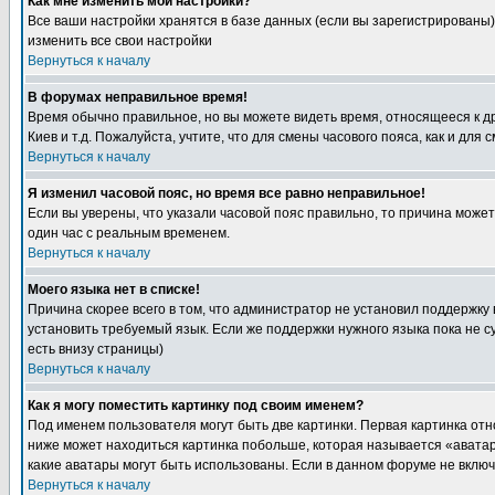
Как мне изменить мои настройки?
Все ваши настройки хранятся в базе данных (если вы зарегистрированы)
изменить все свои настройки
Вернуться к началу
В форумах неправильное время!
Время обычно правильное, но вы можете видеть время, относящееся к друг
Киев и т.д. Пожалуйста, учтите, что для смены часового пояса, как и д
Вернуться к началу
Я изменил часовой пояс, но время все равно неправильное!
Если вы уверены, что указали часовой пояс правильно, то причина може
один час с реальным временем.
Вернуться к началу
Моего языка нет в списке!
Причина скорее всего в том, что администратор не установил поддержку
установить требуемый язык. Если же поддержки нужного языка пока не 
есть внизу страницы)
Вернуться к началу
Как я могу поместить картинку под своим именем?
Под именем пользователя могут быть две картинки. Первая картинка отн
ниже может находиться картинка побольше, которая называется «аватара
какие аватары могут быть использованы. Если в данном форуме не вклю
Вернуться к началу