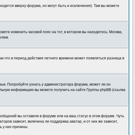
ходится вверху форума, но могут быть и исключения). Там вы можете
ожете изменить часовой пояс на тот, в котором вы находитесь: Москва,
елем.
так что в период действия летнего времени может появляться разница в
язык. Попробуйте узнать у администратора форума, может ли он
тельную информацию вы можете получить на сайте Группы phpBB (ссылка
сообщений вы оставили в форуме или на ваш статус в этом форуме. Чуть
оров зависит, включена ли поддержка аватар, и от них же зависит,
ь у них причины.