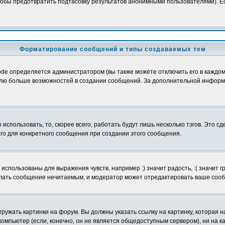
обы предотвратить подтасовку результатов анонимными пользователями). Если
Форматирование сообщений и типы создаваемых тем
e определяется администратором (вы также можете отключить его в каждом 
ователю больше возможностей в создании сообщений. За дополнительной инфо
использовать, то, скорее всего, работать будут лишь несколько тэгов. Это с
его для конкретного сообщения при создании этого сообщения.
использованы для выражения чувств, например :) значит радость, :( значит 
делать сообщение нечитаемым, и модератор может отредактировать ваше сооб
ружать картинки на форум. Вы должны указать ссылку на картинку, которая н
вой компьютер (если, конечно, он не является общедоступным сервером), ни на