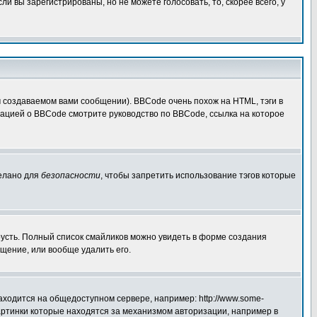
 вы зарегистрированы, но не можете голосовать, то, скорее всего, у
создаваемом вами сообщении). BBCode очень похож на HTML, тэги в
рмацией о BBCode смотрите руководство по BBCode, ссылка на которое
делано для
безопасности
, чтобы запретить использование тэгов которые
грусть. Полный список смайликов можно увидеть в форме создания
щение, или вообще удалить его.
аходится на общедоступном сервере, например: http://www.some-
 картинки которые находятся за механизмом авторизации, например в