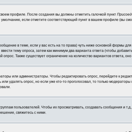
 своем профиле. После создания вы должны отметить галочкой пункт
Присоед
 умолчанию, если отметите соответствующий пункт в вашем профиле (вы смо
сообщение в теме, если у вас есть на то права) чуть ниже основной формы д
ы ввести тему опроса, затем как минимум два варианта ответа (чтобы добавит
й опрос. Также существует ограничение на количество вариантов ответа, он
ераторы или администраторы. Чтобы редактировать опрос, перейдите к редакт
ь или удалять опрос, но если уже кто-то проголосовал, то только модераторы
овали.
уппам пользователей. Чтобы их просматривать, создавать сообщения и т.д.
ешение, свяжитесь с ними.