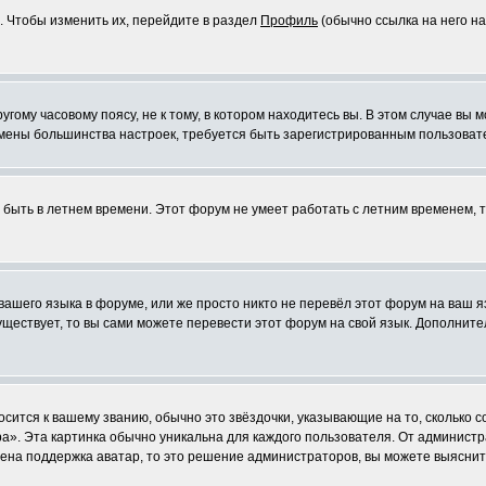
. Чтобы изменить их, перейдите в раздел
Профиль
(обычно ссылка на него на
ому часовому поясу, не к тому, в котором находитесь вы. В этом случае вы м
ля смены большинства настроек, требуется быть зарегистрированным пользоват
т быть в летнем времени. Этот форум не умеет работать с летним временем, 
 вашего языка в форуме, или же просто никто не перевёл этот форум на ваш 
существует, то вы сами можете перевести этот форум на свой язык. Дополни
осится к вашему званию, обычно это звёздочки, указывающие на то, сколько 
». Эта картинка обычно уникальна для каждого пользователя. От администрат
чена поддержка аватар, то это решение администраторов, вы можете выяснит