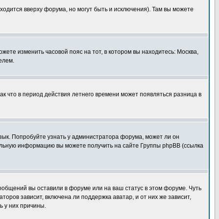
ходится вверху форума, но могут быть и исключения). Там вы можете
ожете изменить часовой пояс на тот, в котором вы находитесь: Москва,
елем.
так что в период действия летнего времени может появляться разница в
язык. Попробуйте узнать у администратора форума, может ли он
тельную информацию вы можете получить на сайте Группы phpBB (ссылка
сообщений вы оставили в форуме или на ваш статус в этом форуме. Чуть
оров зависит, включена ли поддержка аватар, и от них же зависит,
ь у них причины.