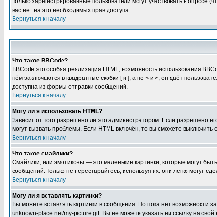
Только зарегистрированные пользователи могут участвовать в опросе (чт
вас нет на это необходимых прав доступа.
Вернуться к началу
Что такое BBCode?
BBCode это особая реализация HTML, возможность использования BBCod
нём заключаются в квадратные скобки [ и ], а не < и >, он даёт польз
доступна из формы отправки сообщений.
Вернуться к началу
Могу ли я использовать HTML?
Зависит от того разрешено ли это администратором. Если разрешено его 
могут вызвать проблемы. Если HTML включён, то вы сможете выключить 
Вернуться к началу
Что такое смайлики?
Смайлики, или эмотиконы — это маленькие картинки, которые могут быть 
сообщений. Только не перестарайтесь, используя их: они легко могут с
Вернуться к началу
Могу ли я вставлять картинки?
Вы можете вставлять картинки в сообщения. Но пока нет возможности заг
unknown-place.net/my-picture.gif. Вы не можете указать ни ссылку на с