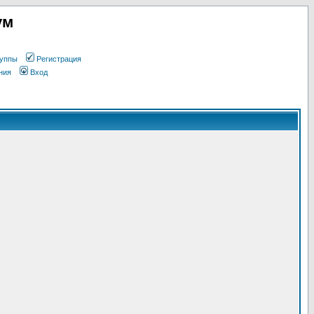
ум
уппы
Регистрация
ния
Вход