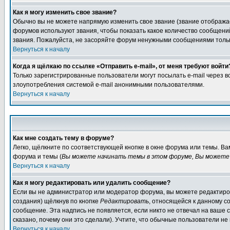
Как я могу изменить свое звание?
Обычно вы не можете напрямую изменить свое звание (звание отображае
форумов используют звания, чтобы показать какое количество сообще
звания. Пожалуйста, не засоряйте форум ненужными сообщениями только
Вернуться к началу
Когда я щёлкаю по ссылке «Отправить e-mail», от меня требуют войти
Только зарегистрированные пользователи могут посылать e-mail через 
злоупотребления системой e-mail анонимными пользователями.
Вернуться к началу
Как мне создать тему в форуме?
Легко, щёлкните по соответствующей кнопке в окне форума или темы. В
форума и темы (
Вы можете начинать темы в этом форуме, Вы можете 
Вернуться к началу
Как я могу редактировать или удалить сообщение?
Если вы не администратор или модератор форума, вы можете редактиров
создания) щёлкнув по кнопке
Редактировать
, относящейся к данному с
сообщение. Эта надпись не появляется, если никто не отвечал на ваше
сказано, почему они это сделали). Учтите, что обычные пользователи не 
Вернуться к началу