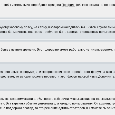
. Чтобы изменить их, перейдите в раздел
Профиль
(обычно ссылка на него на
ому часовому поясу, не к тому, в котором находитесь вы. В этом случае вы м
ля смены большинства настроек, требуется быть зарегистрированным пользоват
т быть в летнем времени. Этот форум не умеет работать с летним временем, 
 вашего языка в форуме, или же просто никто не перевёл этот форум на ваш 
существует, то вы сами можете перевести этот форум на свой язык. Дополни
осится к вашему званию, обычно это звёздочки, указывающие на то, сколько 
». Эта картинка обычно уникальна для каждого пользователя. От администрат
чена поддержка аватар, то это решение администраторов, вы можете выяснит