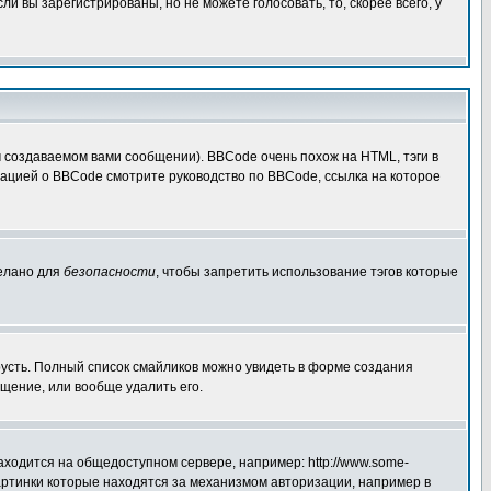
 вы зарегистрированы, но не можете голосовать, то, скорее всего, у
создаваемом вами сообщении). BBCode очень похож на HTML, тэги в
рмацией о BBCode смотрите руководство по BBCode, ссылка на которое
делано для
безопасности
, чтобы запретить использование тэгов которые
грусть. Полный список смайликов можно увидеть в форме создания
щение, или вообще удалить его.
аходится на общедоступном сервере, например: http://www.some-
 картинки которые находятся за механизмом авторизации, например в