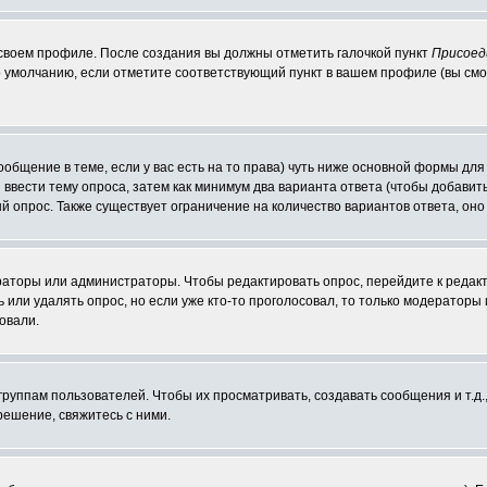
 своем профиле. После создания вы должны отметить галочкой пункт
Присоед
 умолчанию, если отметите соответствующий пункт в вашем профиле (вы смо
сообщение в теме, если у вас есть на то права) чуть ниже основной формы д
ы ввести тему опроса, затем как минимум два варианта ответа (чтобы добавит
й опрос. Также существует ограничение на количество вариантов ответа, он
ераторы или администраторы. Чтобы редактировать опрос, перейдите к редакт
ь или удалять опрос, но если уже кто-то проголосовал, то только модераторы
овали.
уппам пользователей. Чтобы их просматривать, создавать сообщения и т.д.
ешение, свяжитесь с ними.