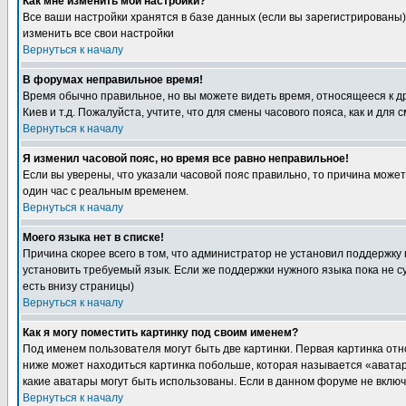
Как мне изменить мои настройки?
Все ваши настройки хранятся в базе данных (если вы зарегистрированы)
изменить все свои настройки
Вернуться к началу
В форумах неправильное время!
Время обычно правильное, но вы можете видеть время, относящееся к друг
Киев и т.д. Пожалуйста, учтите, что для смены часового пояса, как и д
Вернуться к началу
Я изменил часовой пояс, но время все равно неправильное!
Если вы уверены, что указали часовой пояс правильно, то причина може
один час с реальным временем.
Вернуться к началу
Моего языка нет в списке!
Причина скорее всего в том, что администратор не установил поддержку
установить требуемый язык. Если же поддержки нужного языка пока не 
есть внизу страницы)
Вернуться к началу
Как я могу поместить картинку под своим именем?
Под именем пользователя могут быть две картинки. Первая картинка отн
ниже может находиться картинка побольше, которая называется «аватара
какие аватары могут быть использованы. Если в данном форуме не вклю
Вернуться к началу