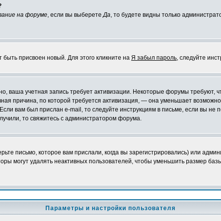
?
вание на форуме
, если вы выберете
Да
, то будете видны только администрат
т быть присвоен новый. Для этого кликните на
Я забыл пароль
, следуйте инс
ожно, ваша учетная запись требует активизации. Некоторые форумы требуют,
лавная причина, по которой требуется активизация, — она уменьшает возмож
Если вам был прислан e-mail, то следуйте инструкциям в письме, если вы не п
олучили, то свяжитесь с администратором форума.
ьте письмо, которое вам прислали, когда вы зарегистрировались) или админ
оры могут удалять неактивных пользователей, чтобы уменьшить размер базы
Параметры и настройки пользователя