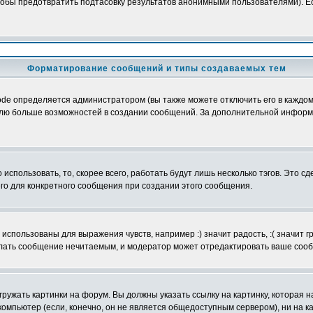
обы предотвратить подтасовку результатов анонимными пользователями). Если
Форматирование сообщений и типы создаваемых тем
e определяется администратором (вы также можете отключить его в каждом 
ователю больше возможностей в создании сообщений. За дополнительной инфо
использовать, то, скорее всего, работать будут лишь несколько тэгов. Это с
его для конкретного сообщения при создании этого сообщения.
использованы для выражения чувств, например :) значит радость, :( значит 
делать сообщение нечитаемым, и модератор может отредактировать ваше сооб
ружать картинки на форум. Вы должны указать ссылку на картинку, которая н
вой компьютер (если, конечно, он не является общедоступным сервером), ни на