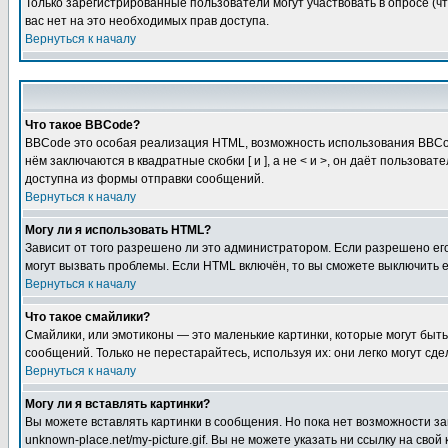
Только зарегистрированные пользователи могут участвовать в опросе (чт
вас нет на это необходимых прав доступа.
Вернуться к началу
Что такое BBCode?
BBCode это особая реализация HTML, возможность использования BBCod
нём заключаются в квадратные скобки [ и ], а не < и >, он даёт польз
доступна из формы отправки сообщений.
Вернуться к началу
Могу ли я использовать HTML?
Зависит от того разрешено ли это администратором. Если разрешено его 
могут вызвать проблемы. Если HTML включён, то вы сможете выключить 
Вернуться к началу
Что такое смайлики?
Смайлики, или эмотиконы — это маленькие картинки, которые могут быть 
сообщений. Только не перестарайтесь, используя их: они легко могут с
Вернуться к началу
Могу ли я вставлять картинки?
Вы можете вставлять картинки в сообщения. Но пока нет возможности заг
unknown-place.net/my-picture.gif. Вы не можете указать ни ссылку на с