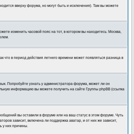
ходится вверху форума, но могут быть и исключения). Там вы можете
ожете изменить часовой пояс на тот, в котором вы находитесь: Москва,
елем.
так что в период действия летнего времени может появляться разница в
язык. Попробуйте узнать у администратора форума, может ли он
тельную информацию вы можете получить на сайте Группы phpBB (ссылка
сообщений вы оставили в форуме или на ваш статус в этом форуме. Чуть
оров зависит, включена ли поддержка аватар, и от них же зависит,
ь у них причины.