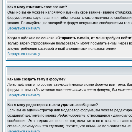
Как я могу изменить свое звание?
Обычно вы не можете напрямую изменить свое звание (звание отображае
форумов используют звания, чтобы показать какое количество сообще
звания. Пожалуйста, не засоряйте форум ненужными сообщениями только
Вернуться к началу
Когда я щёлкаю по ссылке «Отправить e-mail», от меня требуют войти
Только зарегистрированные пользователи могут посылать e-mail через 
злоупотребления системой e-mail анонимными пользователями.
Вернуться к началу
Как мне создать тему в форуме?
Легко, щёлкните по соответствующей кнопке в окне форума или темы. В
форума и темы (
Вы можете начинать темы в этом форуме, Вы можете 
Вернуться к началу
Как я могу редактировать или удалить сообщение?
Если вы не администратор или модератор форума, вы можете редактиров
создания) щёлкнув по кнопке
Редактировать
, относящейся к данному с
сообщение. Эта надпись не появляется, если никто не отвечал на ваше
сказано, почему они это сделали). Учтите, что обычные пользователи не 
Вернуться к началу