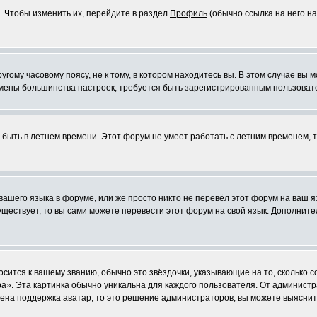
. Чтобы изменить их, перейдите в раздел
Профиль
(обычно ссылка на него на
ому часовому поясу, не к тому, в котором находитесь вы. В этом случае вы м
ля смены большинства настроек, требуется быть зарегистрированным пользоват
т быть в летнем времени. Этот форум не умеет работать с летним временем, 
 вашего языка в форуме, или же просто никто не перевёл этот форум на ваш 
существует, то вы сами можете перевести этот форум на свой язык. Дополни
осится к вашему званию, обычно это звёздочки, указывающие на то, сколько 
». Эта картинка обычно уникальна для каждого пользователя. От администрат
чена поддержка аватар, то это решение администраторов, вы можете выяснит