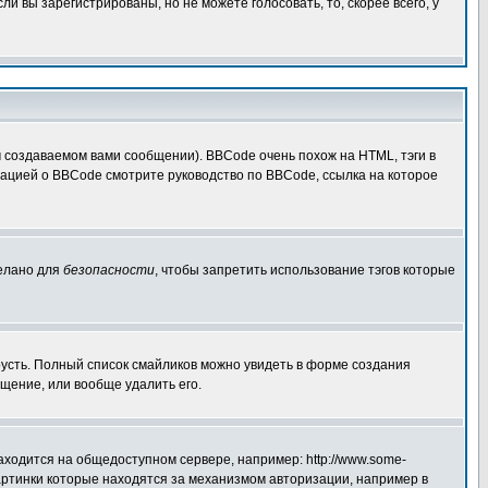
 вы зарегистрированы, но не можете голосовать, то, скорее всего, у
создаваемом вами сообщении). BBCode очень похож на HTML, тэги в
рмацией о BBCode смотрите руководство по BBCode, ссылка на которое
делано для
безопасности
, чтобы запретить использование тэгов которые
грусть. Полный список смайликов можно увидеть в форме создания
щение, или вообще удалить его.
аходится на общедоступном сервере, например: http://www.some-
 картинки которые находятся за механизмом авторизации, например в