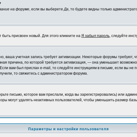
?
вание на форуме
, если вы выберете
Да
, то будете видны только администрат
т быть присвоен новый. Для этого кликните на
Я забыл пароль
, следуйте инс
ожно, ваша учетная запись требует активизации. Некоторые форумы требуют,
лавная причина, по которой требуется активизация, — она уменьшает возмож
Если вам был прислан e-mail, то следуйте инструкциям в письме, если вы не п
олучили, то свяжитесь с администратором форума.
ьте письмо, которое вам прислали, когда вы зарегистрировались) или админ
оры могут удалять неактивных пользователей, чтобы уменьшить размер базы
Параметры и настройки пользователя