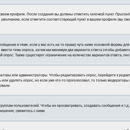
 своем профиле. После создания вы должны отметить галочкой пункт
Присоед
 умолчанию, если отметите соответствующий пункт в вашем профиле (вы смо
сообщение в теме, если у вас есть на то права) чуть ниже основной формы д
ы ввести тему опроса, затем как минимум два варианта ответа (чтобы добавит
й опрос. Также существует ограничение на количество вариантов ответа, он
ераторы или администраторы. Чтобы редактировать опрос, перейдите к редакт
ь или удалять опрос, но если уже кто-то проголосовал, то только модераторы
овали.
уппам пользователей. Чтобы их просматривать, создавать сообщения и т.д.
ешение, свяжитесь с ними.