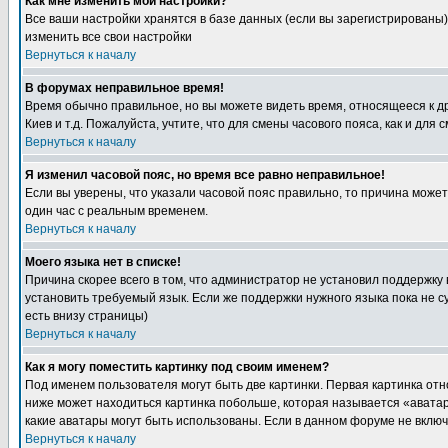
Как мне изменить мои настройки?
Все ваши настройки хранятся в базе данных (если вы зарегистрированы)
изменить все свои настройки
Вернуться к началу
В форумах неправильное время!
Время обычно правильное, но вы можете видеть время, относящееся к друг
Киев и т.д. Пожалуйста, учтите, что для смены часового пояса, как и д
Вернуться к началу
Я изменил часовой пояс, но время все равно неправильное!
Если вы уверены, что указали часовой пояс правильно, то причина може
один час с реальным временем.
Вернуться к началу
Моего языка нет в списке!
Причина скорее всего в том, что администратор не установил поддержку
установить требуемый язык. Если же поддержки нужного языка пока не 
есть внизу страницы)
Вернуться к началу
Как я могу поместить картинку под своим именем?
Под именем пользователя могут быть две картинки. Первая картинка отн
ниже может находиться картинка побольше, которая называется «аватара
какие аватары могут быть использованы. Если в данном форуме не вклю
Вернуться к началу