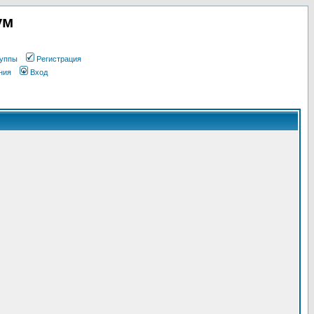
ум
уппы
Регистрация
ния
Вход