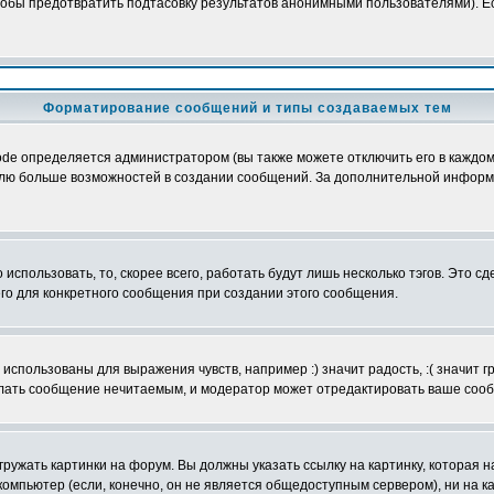
обы предотвратить подтасовку результатов анонимными пользователями). Если
Форматирование сообщений и типы создаваемых тем
e определяется администратором (вы также можете отключить его в каждом 
ователю больше возможностей в создании сообщений. За дополнительной инфо
использовать, то, скорее всего, работать будут лишь несколько тэгов. Это с
его для конкретного сообщения при создании этого сообщения.
использованы для выражения чувств, например :) значит радость, :( значит 
делать сообщение нечитаемым, и модератор может отредактировать ваше сооб
ружать картинки на форум. Вы должны указать ссылку на картинку, которая н
вой компьютер (если, конечно, он не является общедоступным сервером), ни на