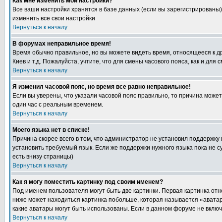
Как мне изменить мои настройки?
Все ваши настройки хранятся в базе данных (если вы зарегистрированы)
изменить все свои настройки
Вернуться к началу
В форумах неправильное время!
Время обычно правильное, но вы можете видеть время, относящееся к друг
Киев и т.д. Пожалуйста, учтите, что для смены часового пояса, как и д
Вернуться к началу
Я изменил часовой пояс, но время все равно неправильное!
Если вы уверены, что указали часовой пояс правильно, то причина може
один час с реальным временем.
Вернуться к началу
Моего языка нет в списке!
Причина скорее всего в том, что администратор не установил поддержку
установить требуемый язык. Если же поддержки нужного языка пока не 
есть внизу страницы)
Вернуться к началу
Как я могу поместить картинку под своим именем?
Под именем пользователя могут быть две картинки. Первая картинка отн
ниже может находиться картинка побольше, которая называется «аватара
какие аватары могут быть использованы. Если в данном форуме не вклю
Вернуться к началу