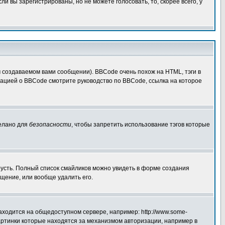
 вы зарегистрированы, но не можете голосовать, то, скорее всего, у
создаваемом вами сообщении). BBCode очень похож на HTML, тэги в
рмацией о BBCode смотрите руководство по BBCode, ссылка на которое
делано для
безопасности
, чтобы запретить использование тэгов которые
грусть. Полный список смайликов можно увидеть в форме создания
щение, или вообще удалить его.
аходится на общедоступном сервере, например: http://www.some-
 картинки которые находятся за механизмом авторизации, например в