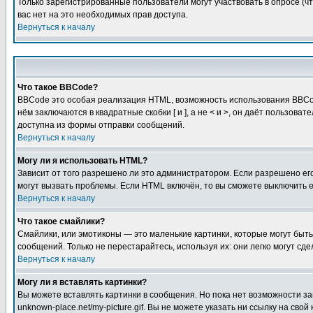
Только зарегистрированные пользователи могут участвовать в опросе (чт
вас нет на это необходимых прав доступа.
Вернуться к началу
Что такое BBCode?
BBCode это особая реализация HTML, возможность использования BBCod
нём заключаются в квадратные скобки [ и ], а не < и >, он даёт польз
доступна из формы отправки сообщений.
Вернуться к началу
Могу ли я использовать HTML?
Зависит от того разрешено ли это администратором. Если разрешено его 
могут вызвать проблемы. Если HTML включён, то вы сможете выключить 
Вернуться к началу
Что такое смайлики?
Смайлики, или эмотиконы — это маленькие картинки, которые могут быть 
сообщений. Только не перестарайтесь, используя их: они легко могут с
Вернуться к началу
Могу ли я вставлять картинки?
Вы можете вставлять картинки в сообщения. Но пока нет возможности заг
unknown-place.net/my-picture.gif. Вы не можете указать ни ссылку на с