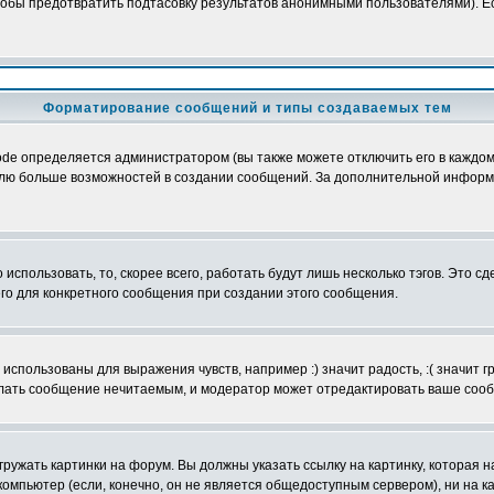
обы предотвратить подтасовку результатов анонимными пользователями). Если
Форматирование сообщений и типы создаваемых тем
e определяется администратором (вы также можете отключить его в каждом 
ователю больше возможностей в создании сообщений. За дополнительной инфо
использовать, то, скорее всего, работать будут лишь несколько тэгов. Это с
его для конкретного сообщения при создании этого сообщения.
использованы для выражения чувств, например :) значит радость, :( значит 
делать сообщение нечитаемым, и модератор может отредактировать ваше сооб
ружать картинки на форум. Вы должны указать ссылку на картинку, которая н
вой компьютер (если, конечно, он не является общедоступным сервером), ни на