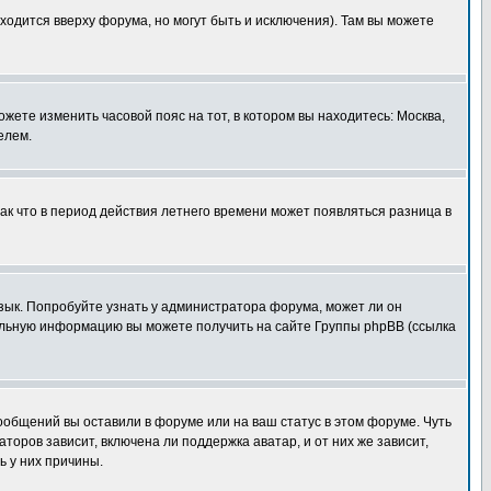
ходится вверху форума, но могут быть и исключения). Там вы можете
ожете изменить часовой пояс на тот, в котором вы находитесь: Москва,
елем.
так что в период действия летнего времени может появляться разница в
язык. Попробуйте узнать у администратора форума, может ли он
тельную информацию вы можете получить на сайте Группы phpBB (ссылка
сообщений вы оставили в форуме или на ваш статус в этом форуме. Чуть
оров зависит, включена ли поддержка аватар, и от них же зависит,
ь у них причины.