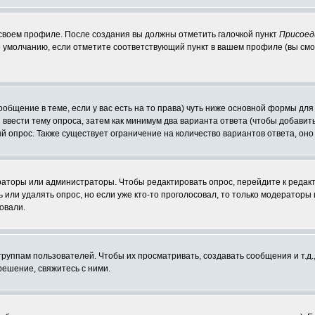
 своем профиле. После создания вы должны отметить галочкой пункт
Присоед
 умолчанию, если отметите соответствующий пункт в вашем профиле (вы смо
сообщение в теме, если у вас есть на то права) чуть ниже основной формы д
ы ввести тему опроса, затем как минимум два варианта ответа (чтобы добавит
й опрос. Также существует ограничение на количество вариантов ответа, он
ераторы или администраторы. Чтобы редактировать опрос, перейдите к редакт
ь или удалять опрос, но если уже кто-то проголосовал, то только модераторы
овали.
уппам пользователей. Чтобы их просматривать, создавать сообщения и т.д.
ешение, свяжитесь с ними.