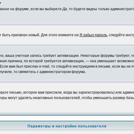
?
вание на форуме
, если вы выберете
Да
, то будете видны только администрат
т быть присвоен новый. Для этого кликните на
Я забыл пароль
, следуйте инс
ожно, ваша учетная запись требует активизации. Некоторые форумы требуют,
лавная причина, по которой требуется активизация, — она уменьшает возмож
Если вам был прислан e-mail, то следуйте инструкциям в письме, если вы не п
олучили, то свяжитесь с администратором форума.
ьте письмо, которое вам прислали, когда вы зарегистрировались) или админ
оры могут удалять неактивных пользователей, чтобы уменьшить размер базы
Параметры и настройки пользователя