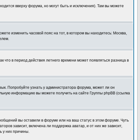
ходится вверху форума, но могут быть и исключения). Там вы можете
ожете изменить часовой пояс на тот, в котором вы находитесь: Москва,
елем.
так что в период действия летнего времени может появляться разница в
язык. Попробуйте узнать у администратора форума, может ли он
тельную информацию вы можете получить на сайте Группы phpBB (ссылка
сообщений вы оставили в форуме или на ваш статус в этом форуме. Чуть
оров зависит, включена ли поддержка аватар, и от них же зависит,
ь у них причины.