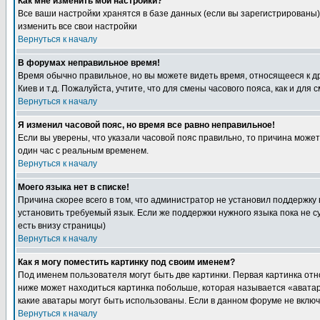
Как мне изменить мои настройки?
Все ваши настройки хранятся в базе данных (если вы зарегистрированы)
изменить все свои настройки
Вернуться к началу
В форумах неправильное время!
Время обычно правильное, но вы можете видеть время, относящееся к друг
Киев и т.д. Пожалуйста, учтите, что для смены часового пояса, как и д
Вернуться к началу
Я изменил часовой пояс, но время все равно неправильное!
Если вы уверены, что указали часовой пояс правильно, то причина може
один час с реальным временем.
Вернуться к началу
Моего языка нет в списке!
Причина скорее всего в том, что администратор не установил поддержку
установить требуемый язык. Если же поддержки нужного языка пока не 
есть внизу страницы)
Вернуться к началу
Как я могу поместить картинку под своим именем?
Под именем пользователя могут быть две картинки. Первая картинка отн
ниже может находиться картинка побольше, которая называется «аватара
какие аватары могут быть использованы. Если в данном форуме не вклю
Вернуться к началу