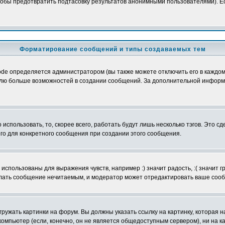
обы предотвратить подтасовку результатов анонимными пользователями). Если
Форматирование сообщений и типы создаваемых тем
e определяется администратором (вы также можете отключить его в каждом 
ователю больше возможностей в создании сообщений. За дополнительной инфо
использовать, то, скорее всего, работать будут лишь несколько тэгов. Это с
его для конкретного сообщения при создании этого сообщения.
использованы для выражения чувств, например :) значит радость, :( значит 
делать сообщение нечитаемым, и модератор может отредактировать ваше сооб
ружать картинки на форум. Вы должны указать ссылку на картинку, которая н
вой компьютер (если, конечно, он не является общедоступным сервером), ни на