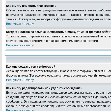
Как я могу изменить свое звание?
Обычно вы не можете напрямую изменить свое звание (звание отображае
форумов используют звания, чтобы показать какое количество сообще
звания. Пожалуйста, не засоряйте форум ненужными сообщениями только
Вернуться к началу
Когда я щёлкаю по ссылке «Отправить e-mail», от меня требуют войти
Только зарегистрированные пользователи могут посылать e-mail через 
злоупотребления системой e-mail анонимными пользователями.
Вернуться к началу
Как мне создать тему в форуме?
Легко, щёлкните по соответствующей кнопке в окне форума или темы. В
форума и темы (
Вы можете начинать темы в этом форуме, Вы можете 
Вернуться к началу
Как я могу редактировать или удалить сообщение?
Если вы не администратор или модератор форума, вы можете редактиров
создания) щёлкнув по кнопке
Редактировать
, относящейся к данному с
сообщение. Эта надпись не появляется, если никто не отвечал на ваше
сказано, почему они это сделали). Учтите, что обычные пользователи не 
Вернуться к началу