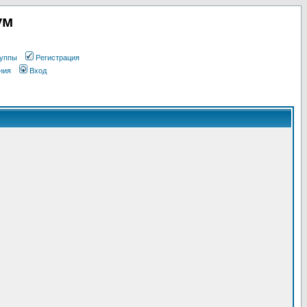
ум
уппы
Регистрация
ния
Вход