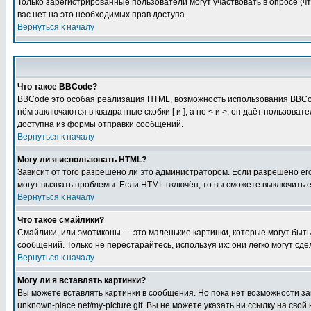
Только зарегистрированные пользователи могут участвовать в опросе (чт
вас нет на это необходимых прав доступа.
Вернуться к началу
Что такое BBCode?
BBCode это особая реализация HTML, возможность использования BBCod
нём заключаются в квадратные скобки [ и ], а не < и >, он даёт польз
доступна из формы отправки сообщений.
Вернуться к началу
Могу ли я использовать HTML?
Зависит от того разрешено ли это администратором. Если разрешено его 
могут вызвать проблемы. Если HTML включён, то вы сможете выключить 
Вернуться к началу
Что такое смайлики?
Смайлики, или эмотиконы — это маленькие картинки, которые могут быть 
сообщений. Только не перестарайтесь, используя их: они легко могут с
Вернуться к началу
Могу ли я вставлять картинки?
Вы можете вставлять картинки в сообщения. Но пока нет возможности заг
unknown-place.net/my-picture.gif. Вы не можете указать ни ссылку на с