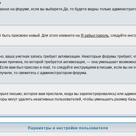
?
вание на форуме
, если вы выберете
Да
, то будете видны только администрат
т быть присвоен новый. Для этого кликните на
Я забыл пароль
, следуйте инс
ожно, ваша учетная запись требует активизации. Некоторые форумы требуют,
лавная причина, по которой требуется активизация, — она уменьшает возмож
Если вам был прислан e-mail, то следуйте инструкциям в письме, если вы не п
олучили, то свяжитесь с администратором форума.
ьте письмо, которое вам прислали, когда вы зарегистрировались) или админ
оры могут удалять неактивных пользователей, чтобы уменьшить размер базы
Параметры и настройки пользователя