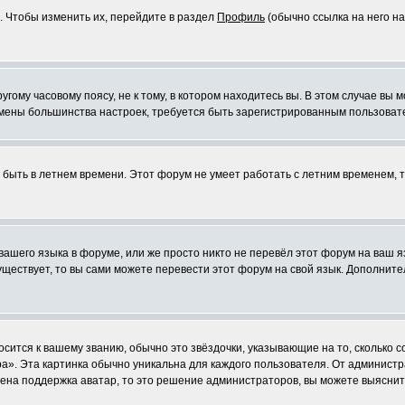
. Чтобы изменить их, перейдите в раздел
Профиль
(обычно ссылка на него на
ому часовому поясу, не к тому, в котором находитесь вы. В этом случае вы м
ля смены большинства настроек, требуется быть зарегистрированным пользоват
т быть в летнем времени. Этот форум не умеет работать с летним временем, 
 вашего языка в форуме, или же просто никто не перевёл этот форум на ваш 
существует, то вы сами можете перевести этот форум на свой язык. Дополни
осится к вашему званию, обычно это звёздочки, указывающие на то, сколько 
». Эта картинка обычно уникальна для каждого пользователя. От администрат
чена поддержка аватар, то это решение администраторов, вы можете выяснит