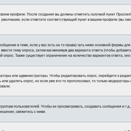
 своем профиле. После создания вы должны отметить галочкой пункт
Присоед
 умолчанию, если отметите соответствующий пункт в вашем профиле (вы смо
сообщение в теме, если у вас есть на то права) чуть ниже основной формы д
ы ввести тему опроса, затем как минимум два варианта ответа (чтобы добавит
й опрос. Также существует ограничение на количество вариантов ответа, он
ераторы или администраторы. Чтобы редактировать опрос, перейдите к редакт
ь или удалять опрос, но если уже кто-то проголосовал, то только модераторы
овали.
уппам пользователей. Чтобы их просматривать, создавать сообщения и т.д.
ешение, свяжитесь с ними.