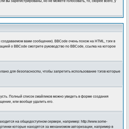
 вы зарегистрированы, но не можете голосовать, то, скорее всего, у
создаваемом вами сообщении). BBCode очень похож на HTML, тэги в
рмацией о BBCode смотрите руководство по BBCode, ссылка на которое
делано для
безопасности
, чтобы запретить использование тэгов которые
грусть. Полный список смайликов можно увидеть в форме создания
щение, или вообще удалить его.
аходится на общедоступном сервере, например: http://www.some-
 картинки которые находятся за механизмом авторизации, например в