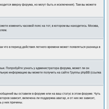
ходится вверху форума, но могут быть и исключения). Там вы можете
ожете изменить часовой пояс на тот, в котором вы находитесь: Москва,
елем.
так что в период действия летнего времени может появляться разница в
язык. Попробуйте узнать у администратора форума, может ли он
тельную информацию вы можете получить на сайте Группы phpBB (ссылка
сообщений вы оставили в форуме или на ваш статус в этом форуме. Чуть
оров зависит, включена ли поддержка аватар, и от них же зависит,
ь у них причины.