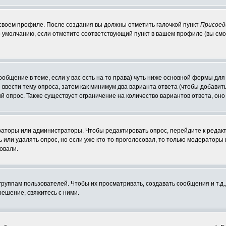
 своем профиле. После создания вы должны отметить галочкой пункт
Присоед
 умолчанию, если отметите соответствующий пункт в вашем профиле (вы смо
сообщение в теме, если у вас есть на то права) чуть ниже основной формы д
ы ввести тему опроса, затем как минимум два варианта ответа (чтобы добавит
й опрос. Также существует ограничение на количество вариантов ответа, он
ераторы или администраторы. Чтобы редактировать опрос, перейдите к редакт
ь или удалять опрос, но если уже кто-то проголосовал, то только модераторы
овали.
уппам пользователей. Чтобы их просматривать, создавать сообщения и т.д.
ешение, свяжитесь с ними.