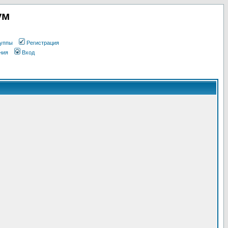
ум
уппы
Регистрация
ния
Вход