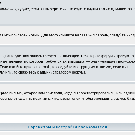
?
вание на форуме
, если вы выберете
Да
, то будете видны только администрат
т быть присвоен новый. Для этого кликните на
Я забыл пароль
, следуйте инс
ожно, ваша учетная запись требует активизации. Некоторые форумы требуют,
лавная причина, по которой требуется активизация, — она уменьшает возмож
Если вам был прислан e-mail, то следуйте инструкциям в письме, если вы не п
олучили, то свяжитесь с администратором форума.
ьте письмо, которое вам прислали, когда вы зарегистрировались) или админ
оры могут удалять неактивных пользователей, чтобы уменьшить размер базы
Параметры и настройки пользователя