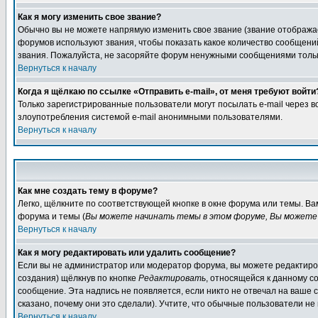
Как я могу изменить свое звание?
Обычно вы не можете напрямую изменить свое звание (звание отображае
форумов используют звания, чтобы показать какое количество сообще
звания. Пожалуйста, не засоряйте форум ненужными сообщениями только
Вернуться к началу
Когда я щёлкаю по ссылке «Отправить e-mail», от меня требуют войти
Только зарегистрированные пользователи могут посылать e-mail через 
злоупотребления системой e-mail анонимными пользователями.
Вернуться к началу
Как мне создать тему в форуме?
Легко, щёлкните по соответствующей кнопке в окне форума или темы. В
форума и темы (
Вы можете начинать темы в этом форуме, Вы можете 
Вернуться к началу
Как я могу редактировать или удалить сообщение?
Если вы не администратор или модератор форума, вы можете редактиров
создания) щёлкнув по кнопке
Редактировать
, относящейся к данному с
сообщение. Эта надпись не появляется, если никто не отвечал на ваше
сказано, почему они это сделали). Учтите, что обычные пользователи не 
Вернуться к началу