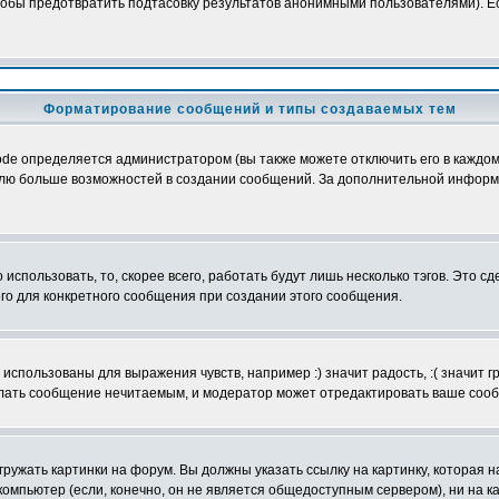
обы предотвратить подтасовку результатов анонимными пользователями). Если
Форматирование сообщений и типы создаваемых тем
e определяется администратором (вы также можете отключить его в каждом 
ователю больше возможностей в создании сообщений. За дополнительной инфо
использовать, то, скорее всего, работать будут лишь несколько тэгов. Это с
его для конкретного сообщения при создании этого сообщения.
использованы для выражения чувств, например :) значит радость, :( значит 
делать сообщение нечитаемым, и модератор может отредактировать ваше сооб
ружать картинки на форум. Вы должны указать ссылку на картинку, которая н
вой компьютер (если, конечно, он не является общедоступным сервером), ни на