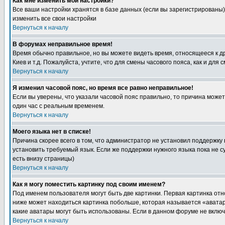
Как мне изменить мои настройки?
Все ваши настройки хранятся в базе данных (если вы зарегистрированы)
изменить все свои настройки
Вернуться к началу
В форумах неправильное время!
Время обычно правильное, но вы можете видеть время, относящееся к друг
Киев и т.д. Пожалуйста, учтите, что для смены часового пояса, как и д
Вернуться к началу
Я изменил часовой пояс, но время все равно неправильное!
Если вы уверены, что указали часовой пояс правильно, то причина може
один час с реальным временем.
Вернуться к началу
Моего языка нет в списке!
Причина скорее всего в том, что администратор не установил поддержку
установить требуемый язык. Если же поддержки нужного языка пока не 
есть внизу страницы)
Вернуться к началу
Как я могу поместить картинку под своим именем?
Под именем пользователя могут быть две картинки. Первая картинка отн
ниже может находиться картинка побольше, которая называется «аватара
какие аватары могут быть использованы. Если в данном форуме не вклю
Вернуться к началу