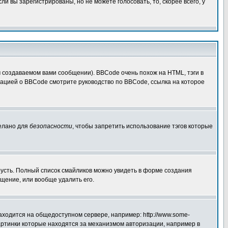
 вы зарегистрированы, но не можете голосовать, то, скорее всего, у
создаваемом вами сообщении). BBCode очень похож на HTML, тэги в
рмацией о BBCode смотрите руководство по BBCode, ссылка на которое
делано для
безопасности
, чтобы запретить использование тэгов которые
грусть. Полный список смайликов можно увидеть в форме создания
щение, или вообще удалить его.
аходится на общедоступном сервере, например: http://www.some-
 картинки которые находятся за механизмом авторизации, например в