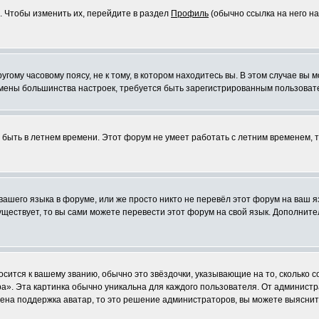
. Чтобы изменить их, перейдите в раздел
Профиль
(обычно ссылка на него на
ому часовому поясу, не к тому, в котором находитесь вы. В этом случае вы м
ля смены большинства настроек, требуется быть зарегистрированным пользоват
т быть в летнем времени. Этот форум не умеет работать с летним временем, 
 вашего языка в форуме, или же просто никто не перевёл этот форум на ваш 
существует, то вы сами можете перевести этот форум на свой язык. Дополни
осится к вашему званию, обычно это звёздочки, указывающие на то, сколько 
». Эта картинка обычно уникальна для каждого пользователя. От администрат
чена поддержка аватар, то это решение администраторов, вы можете выяснит