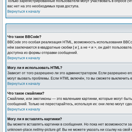
Только зарегистрированные пользователи могут участвовать в опросе (чт
вас нет на это необходимых прав доступа.
Вернуться к началу
Что такое BBCode?
BBCode это особая реализация HTML, возможность использования BBCod
нём заключаются в квадратные скобки [ и ], а не < и >, он даёт польз
доступна из формы отправки сообщений.
Вернуться к началу
Могу ли я использовать HTML?
Зависит от того разрешено ли это администратором. Если разрешено его 
могут вызвать проблемы. Если HTML включён, то вы сможете выключить 
Вернуться к началу
Что такое смайлики?
Смайлики, или эмотиконы — это маленькие картинки, которые могут быть 
сообщений. Только не перестарайтесь, используя их: они легко могут с
Вернуться к началу
Могу ли я вставлять картинки?
Вы можете вставлять картинки в сообщения. Но пока нет возможности заг
unknown-place.net/my-picture.gif. Вы не можете указать ни ссылку на с