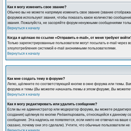
Как я могу изменить свое звание?
Обычно вы не можете напрямую изменить свое звание (звание отображае
форумов используют звания, чтобы показать какое количество сообще
звания. Пожалуйста, не засоряйте форум ненужными сообщениями только
Вернуться к началу
Когда я щёлкаю по ссылке «Отправить e-mail», от меня требуют войти
Только зарегистрированные пользователи могут посылать e-mail через 
злоупотребления системой e-mail анонимными пользователями.
Вернуться к началу
Как мне создать тему в форуме?
Легко, щёлкните по соответствующей кнопке в окне форума или темы. В
форума и темы (
Вы можете начинать темы в этом форуме, Вы можете 
Вернуться к началу
Как я могу редактировать или удалить сообщение?
Если вы не администратор или модератор форума, вы можете редактиров
создания) щёлкнув по кнопке
Редактировать
, относящейся к данному с
сообщение. Эта надпись не появляется, если никто не отвечал на ваше
сказано, почему они это сделали). Учтите, что обычные пользователи не 
Вернуться к началу