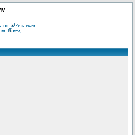
ум
уппы
Регистрация
ния
Вход