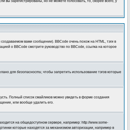
 вы зарегистрированы, но не можете голосовать, то, скорее всего, у
создаваемом вами сообщении). BBCode очень похож на HTML, тэги в
рмацией о BBCode смотрите руководство по BBCode, ссылка на которое
делано для
безопасности
, чтобы запретить использование тэгов которые
грусть. Полный список смайликов можно увидеть в форме создания
щение, или вообще удалить его.
аходится на общедоступном сервере, например: http://www.some-
 картинки которые находятся за механизмом авторизации, например в