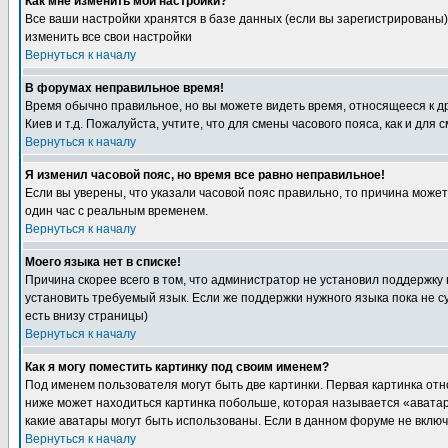
Как мне изменить мои настройки?
Все ваши настройки хранятся в базе данных (если вы зарегистрированы)
изменить все свои настройки
Вернуться к началу
В форумах неправильное время!
Время обычно правильное, но вы можете видеть время, относящееся к друг
Киев и т.д. Пожалуйста, учтите, что для смены часового пояса, как и д
Вернуться к началу
Я изменил часовой пояс, но время все равно неправильное!
Если вы уверены, что указали часовой пояс правильно, то причина може
один час с реальным временем.
Вернуться к началу
Моего языка нет в списке!
Причина скорее всего в том, что администратор не установил поддержку
установить требуемый язык. Если же поддержки нужного языка пока не 
есть внизу страницы)
Вернуться к началу
Как я могу поместить картинку под своим именем?
Под именем пользователя могут быть две картинки. Первая картинка отн
ниже может находиться картинка побольше, которая называется «аватара
какие аватары могут быть использованы. Если в данном форуме не вклю
Вернуться к началу