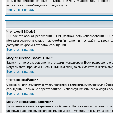
Только зарегистрированные пользователи могут участвовать в опросе (чт
вас нет на это необходимых прав доступа.
Вернуться к началу
Что такое BBCode?
BBCode это особая реализация HTML, возможность использования BBCod
нём заключаются в квадратные скобки [ и ], а не < и >, он даёт польз
доступна из формы отправки сообщений.
Вернуться к началу
Могу ли я использовать HTML?
Зависит от того разрешено ли это администратором. Если разрешено его 
могут вызвать проблемы. Если HTML включён, то вы сможете выключить 
Вернуться к началу
Что такое смайлики?
Смайлики, или эмотиконы — это маленькие картинки, которые могут быть 
сообщений. Только не перестарайтесь, используя их: они легко могут с
Вернуться к началу
Могу ли я вставлять картинки?
Вы можете вставлять картинки в сообщения. Но пока нет возможности заг
unknown-place.net/my-picture.gif. Вы не можете указать ни ссылку на с