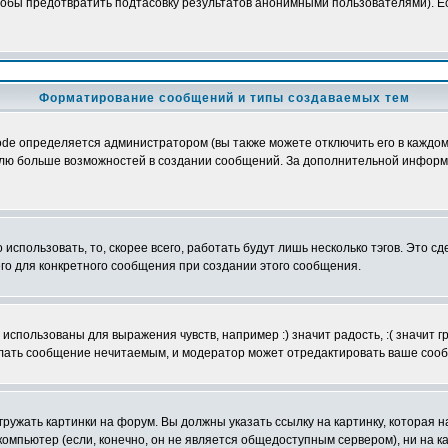
обы предотвратить подтасовку результатов анонимными пользователями). Если
Форматирование сообщений и типы создаваемых тем
e определяется администратором (вы также можете отключить его в каждом 
ователю больше возможностей в создании сообщений. За дополнительной инфо
использовать, то, скорее всего, работать будут лишь несколько тэгов. Это с
его для конкретного сообщения при создании этого сообщения.
использованы для выражения чувств, например :) значит радость, :( значит 
делать сообщение нечитаемым, и модератор может отредактировать ваше сооб
ружать картинки на форум. Вы должны указать ссылку на картинку, которая н
вой компьютер (если, конечно, он не является общедоступным сервером), ни на