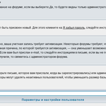
?
вание на форуме
, если вы выберете
Да
, то будете видны только администрат
т быть присвоен новый. Для этого кликните на
Я забыл пароль
, следуйте инс
ожно, ваша учетная запись требует активизации. Некоторые форумы требуют,
лавная причина, по которой требуется активизация, — она уменьшает возмож
Если вам был прислан e-mail, то следуйте инструкциям в письме, если вы не п
олучили, то свяжитесь с администратором форума.
ьте письмо, которое вам прислали, когда вы зарегистрировались) или админ
оры могут удалять неактивных пользователей, чтобы уменьшить размер базы
Параметры и настройки пользователя