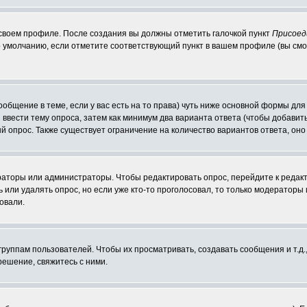
 своем профиле. После создания вы должны отметить галочкой пункт
Присоед
 умолчанию, если отметите соответствующий пункт в вашем профиле (вы смо
сообщение в теме, если у вас есть на то права) чуть ниже основной формы д
ы ввести тему опроса, затем как минимум два варианта ответа (чтобы добавит
й опрос. Также существует ограничение на количество вариантов ответа, он
ераторы или администраторы. Чтобы редактировать опрос, перейдите к редакт
ь или удалять опрос, но если уже кто-то проголосовал, то только модераторы
овали.
уппам пользователей. Чтобы их просматривать, создавать сообщения и т.д.
ешение, свяжитесь с ними.