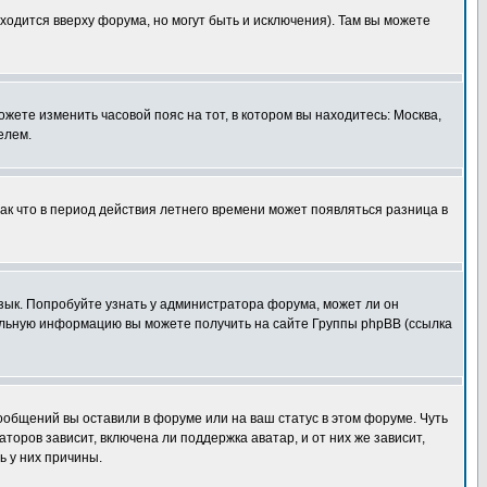
ходится вверху форума, но могут быть и исключения). Там вы можете
ожете изменить часовой пояс на тот, в котором вы находитесь: Москва,
елем.
так что в период действия летнего времени может появляться разница в
язык. Попробуйте узнать у администратора форума, может ли он
тельную информацию вы можете получить на сайте Группы phpBB (ссылка
сообщений вы оставили в форуме или на ваш статус в этом форуме. Чуть
оров зависит, включена ли поддержка аватар, и от них же зависит,
ь у них причины.