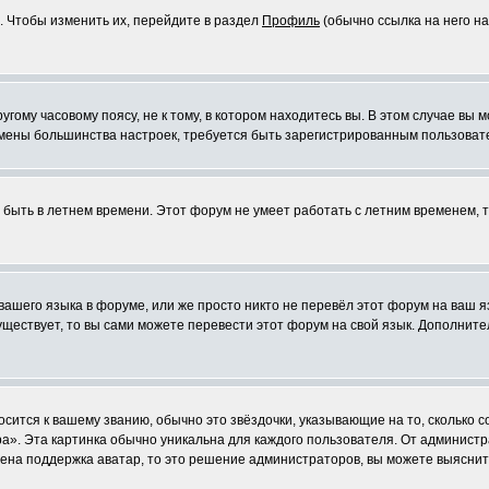
. Чтобы изменить их, перейдите в раздел
Профиль
(обычно ссылка на него на
ому часовому поясу, не к тому, в котором находитесь вы. В этом случае вы м
ля смены большинства настроек, требуется быть зарегистрированным пользоват
т быть в летнем времени. Этот форум не умеет работать с летним временем, 
 вашего языка в форуме, или же просто никто не перевёл этот форум на ваш 
существует, то вы сами можете перевести этот форум на свой язык. Дополни
осится к вашему званию, обычно это звёздочки, указывающие на то, сколько 
». Эта картинка обычно уникальна для каждого пользователя. От администрат
чена поддержка аватар, то это решение администраторов, вы можете выяснит