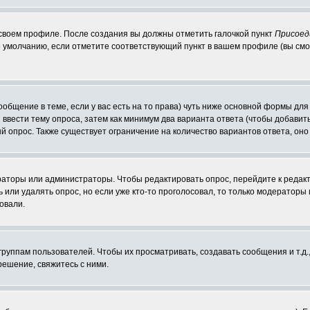
 своем профиле. После создания вы должны отметить галочкой пункт
Присоед
 умолчанию, если отметите соответствующий пункт в вашем профиле (вы смо
сообщение в теме, если у вас есть на то права) чуть ниже основной формы д
ы ввести тему опроса, затем как минимум два варианта ответа (чтобы добавит
й опрос. Также существует ограничение на количество вариантов ответа, он
ераторы или администраторы. Чтобы редактировать опрос, перейдите к редакт
ь или удалять опрос, но если уже кто-то проголосовал, то только модераторы
овали.
уппам пользователей. Чтобы их просматривать, создавать сообщения и т.д.
ешение, свяжитесь с ними.