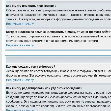
Как я могу изменить свое звание?
Обычно вы не можете напрямую изменить свое звание (звание отображае
форумов используют звания, чтобы показать какое количество сообще
звания. Пожалуйста, не засоряйте форум ненужными сообщениями только
Вернуться к началу
Когда я щёлкаю по ссылке «Отправить e-mail», от меня требуют войти
Только зарегистрированные пользователи могут посылать e-mail через 
злоупотребления системой e-mail анонимными пользователями.
Вернуться к началу
Как мне создать тему в форуме?
Легко, щёлкните по соответствующей кнопке в окне форума или темы. В
форума и темы (
Вы можете начинать темы в этом форуме, Вы можете 
Вернуться к началу
Как я могу редактировать или удалить сообщение?
Если вы не администратор или модератор форума, вы можете редактиров
создания) щёлкнув по кнопке
Редактировать
, относящейся к данному с
сообщение. Эта надпись не появляется, если никто не отвечал на ваше
сказано, почему они это сделали). Учтите, что обычные пользователи не 
Вернуться к началу