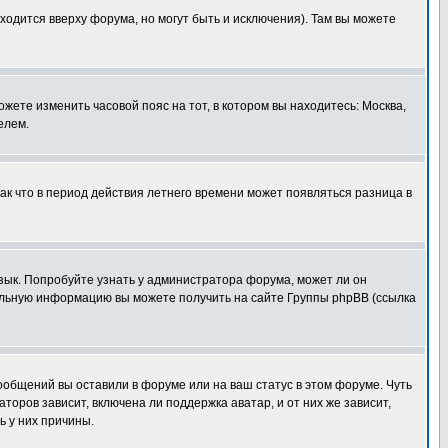
ходится вверху форума, но могут быть и исключения). Там вы можете
ожете изменить часовой пояс на тот, в котором вы находитесь: Москва,
елем.
так что в период действия летнего времени может появляться разница в
язык. Попробуйте узнать у администратора форума, может ли он
тельную информацию вы можете получить на сайте Группы phpBB (ссылка
сообщений вы оставили в форуме или на ваш статус в этом форуме. Чуть
оров зависит, включена ли поддержка аватар, и от них же зависит,
ь у них причины.