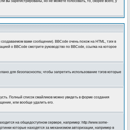
 вы зарегистрированы, но не можете голосовать, то, скорее всего, у
создаваемом вами сообщении). BBCode очень похож на HTML, тэги в
рмацией о BBCode смотрите руководство по BBCode, ссылка на которое
делано для
безопасности
, чтобы запретить использование тэгов которые
грусть. Полный список смайликов можно увидеть в форме создания
щение, или вообще удалить его.
аходится на общедоступном сервере, например: http://www.some-
 картинки которые находятся за механизмом авторизации, например в