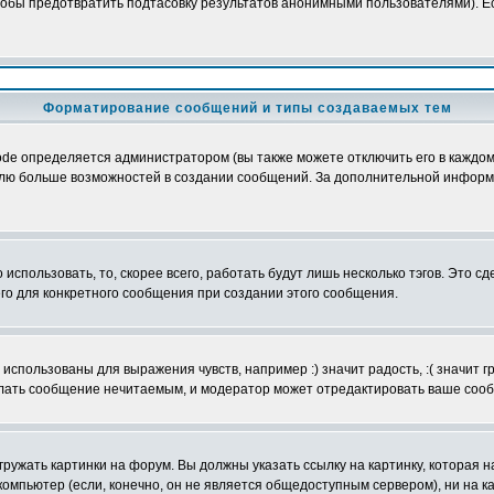
обы предотвратить подтасовку результатов анонимными пользователями). Если
Форматирование сообщений и типы создаваемых тем
e определяется администратором (вы также можете отключить его в каждом 
ователю больше возможностей в создании сообщений. За дополнительной инфо
использовать, то, скорее всего, работать будут лишь несколько тэгов. Это с
его для конкретного сообщения при создании этого сообщения.
использованы для выражения чувств, например :) значит радость, :( значит 
делать сообщение нечитаемым, и модератор может отредактировать ваше сооб
ружать картинки на форум. Вы должны указать ссылку на картинку, которая н
вой компьютер (если, конечно, он не является общедоступным сервером), ни на