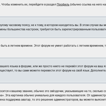
. Чтобы изменить их, перейдите в раздел
Профиль
(обычно ссылка на него на
ому часовому поясу, не к тому, в котором находитесь вы. В этом случае вы м
ля смены большинства настроек, требуется быть зарегистрированным пользоват
т быть в летнем времени. Этот форум не умеет работать с летним временем, 
 вашего языка в форуме, или же просто никто не перевёл этот форум на ваш 
существует, то вы сами можете перевести этот форум на свой язык. Дополни
осится к вашему званию, обычно это звёздочки, указывающие на то, сколько 
». Эта картинка обычно уникальна для каждого пользователя. От администрат
чена поддержка аватар, то это решение администраторов, вы можете выяснит