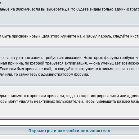
?
вание на форуме
, если вы выберете
Да
, то будете видны только администрат
т быть присвоен новый. Для этого кликните на
Я забыл пароль
, следуйте инс
ожно, ваша учетная запись требует активизации. Некоторые форумы требуют,
лавная причина, по которой требуется активизация, — она уменьшает возмож
Если вам был прислан e-mail, то следуйте инструкциям в письме, если вы не п
олучили, то свяжитесь с администратором форума.
ьте письмо, которое вам прислали, когда вы зарегистрировались) или админ
оры могут удалять неактивных пользователей, чтобы уменьшить размер базы
Параметры и настройки пользователя