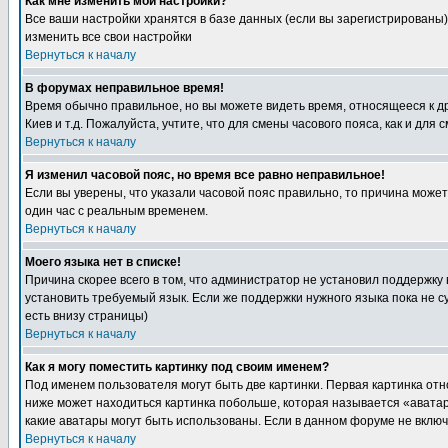
Как мне изменить мои настройки?
Все ваши настройки хранятся в базе данных (если вы зарегистрированы)
изменить все свои настройки
Вернуться к началу
В форумах неправильное время!
Время обычно правильное, но вы можете видеть время, относящееся к друг
Киев и т.д. Пожалуйста, учтите, что для смены часового пояса, как и д
Вернуться к началу
Я изменил часовой пояс, но время все равно неправильное!
Если вы уверены, что указали часовой пояс правильно, то причина може
один час с реальным временем.
Вернуться к началу
Моего языка нет в списке!
Причина скорее всего в том, что администратор не установил поддержку
установить требуемый язык. Если же поддержки нужного языка пока не 
есть внизу страницы)
Вернуться к началу
Как я могу поместить картинку под своим именем?
Под именем пользователя могут быть две картинки. Первая картинка отн
ниже может находиться картинка побольше, которая называется «аватара
какие аватары могут быть использованы. Если в данном форуме не вклю
Вернуться к началу