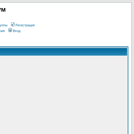
ум
уппы
Регистрация
ния
Вход