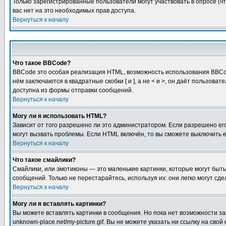
Только зарегистрированные пользователи могут участвовать в опросе (чт
вас нет на это необходимых прав доступа.
Вернуться к началу
Что такое BBCode?
BBCode это особая реализация HTML, возможность использования BBCod
нём заключаются в квадратные скобки [ и ], а не < и >, он даёт польз
доступна из формы отправки сообщений.
Вернуться к началу
Могу ли я использовать HTML?
Зависит от того разрешено ли это администратором. Если разрешено его 
могут вызвать проблемы. Если HTML включён, то вы сможете выключить 
Вернуться к началу
Что такое смайлики?
Смайлики, или эмотиконы — это маленькие картинки, которые могут быть 
сообщений. Только не перестарайтесь, используя их: они легко могут с
Вернуться к началу
Могу ли я вставлять картинки?
Вы можете вставлять картинки в сообщения. Но пока нет возможности заг
unknown-place.net/my-picture.gif. Вы не можете указать ни ссылку на с