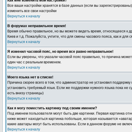
Как мне изменить мои настройки?
Все ваши настройки хранятся в базе данных (если вы зарегистрированы)
изменить все свои настройки
Вернуться к началу
В форумах неправильное время!
Время обычно правильное, но вы можете видеть время, относящееся к друг
Киев и т.д. Пожалуйста, учтите, что для смены часового пояса, как и д
Вернуться к началу
Я изменил часовой пояс, но время все равно неправильное!
Если вы уверены, что указали часовой пояс правильно, то причина може
один час с реальным временем.
Вернуться к началу
Моего языка нет в списке!
Причина скорее всего в том, что администратор не установил поддержку
установить требуемый язык. Если же поддержки нужного языка пока не 
есть внизу страницы)
Вернуться к началу
Как я могу поместить картинку под своим именем?
Под именем пользователя могут быть две картинки. Первая картинка отн
ниже может находиться картинка побольше, которая называется «аватара
какие аватары могут быть использованы. Если в данном форуме не вклю
Вернуться к началу