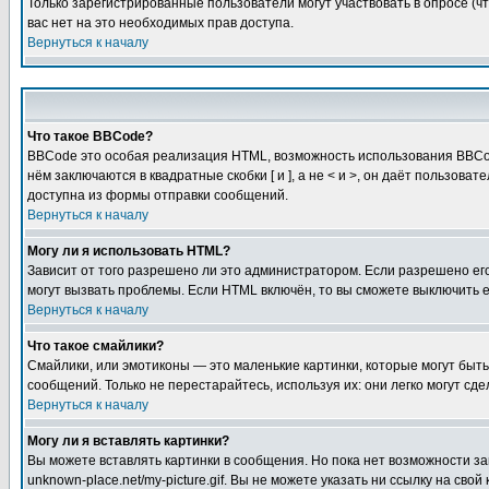
Только зарегистрированные пользователи могут участвовать в опросе (чт
вас нет на это необходимых прав доступа.
Вернуться к началу
Что такое BBCode?
BBCode это особая реализация HTML, возможность использования BBCod
нём заключаются в квадратные скобки [ и ], а не < и >, он даёт польз
доступна из формы отправки сообщений.
Вернуться к началу
Могу ли я использовать HTML?
Зависит от того разрешено ли это администратором. Если разрешено его 
могут вызвать проблемы. Если HTML включён, то вы сможете выключить 
Вернуться к началу
Что такое смайлики?
Смайлики, или эмотиконы — это маленькие картинки, которые могут быть 
сообщений. Только не перестарайтесь, используя их: они легко могут с
Вернуться к началу
Могу ли я вставлять картинки?
Вы можете вставлять картинки в сообщения. Но пока нет возможности заг
unknown-place.net/my-picture.gif. Вы не можете указать ни ссылку на с