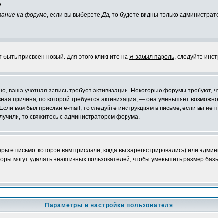
?
вание на форуме
, если вы выберете
Да
, то будете видны только администрат
т быть присвоен новый. Для этого кликните на
Я забыл пароль
, следуйте инс
ожно, ваша учетная запись требует активизации. Некоторые форумы требуют,
лавная причина, по которой требуется активизация, — она уменьшает возмож
Если вам был прислан e-mail, то следуйте инструкциям в письме, если вы не п
олучили, то свяжитесь с администратором форума.
ьте письмо, которое вам прислали, когда вы зарегистрировались) или админ
оры могут удалять неактивных пользователей, чтобы уменьшить размер базы
Параметры и настройки пользователя