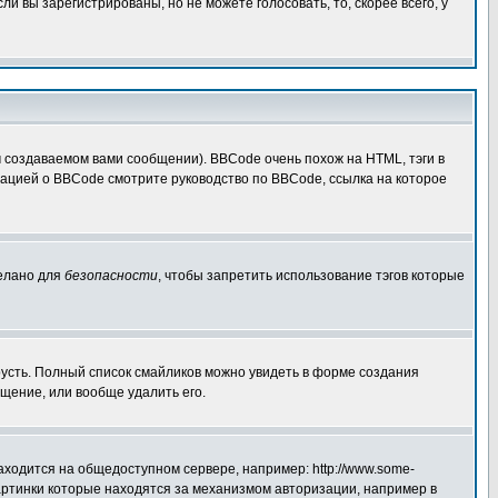
 вы зарегистрированы, но не можете голосовать, то, скорее всего, у
создаваемом вами сообщении). BBCode очень похож на HTML, тэги в
рмацией о BBCode смотрите руководство по BBCode, ссылка на которое
делано для
безопасности
, чтобы запретить использование тэгов которые
грусть. Полный список смайликов можно увидеть в форме создания
щение, или вообще удалить его.
аходится на общедоступном сервере, например: http://www.some-
 картинки которые находятся за механизмом авторизации, например в