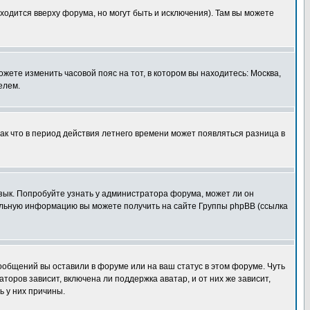
ходится вверху форума, но могут быть и исключения). Там вы можете
ожете изменить часовой пояс на тот, в котором вы находитесь: Москва,
елем.
так что в период действия летнего времени может появляться разница в
язык. Попробуйте узнать у администратора форума, может ли он
тельную информацию вы можете получить на сайте Группы phpBB (ссылка
сообщений вы оставили в форуме или на ваш статус в этом форуме. Чуть
оров зависит, включена ли поддержка аватар, и от них же зависит,
ь у них причины.