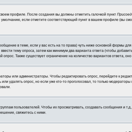
 своем профиле. После создания вы должны отметить галочкой пункт
Присоед
 умолчанию, если отметите соответствующий пункт в вашем профиле (вы смо
сообщение в теме, если у вас есть на то права) чуть ниже основной формы д
ы ввести тему опроса, затем как минимум два варианта ответа (чтобы добавит
й опрос. Также существует ограничение на количество вариантов ответа, он
ераторы или администраторы. Чтобы редактировать опрос, перейдите к редакт
ь или удалять опрос, но если уже кто-то проголосовал, то только модераторы
овали.
уппам пользователей. Чтобы их просматривать, создавать сообщения и т.д.
ешение, свяжитесь с ними.