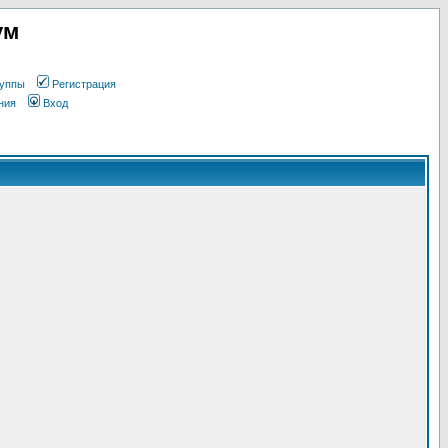
ум
уппы
Регистрация
ния
Вход