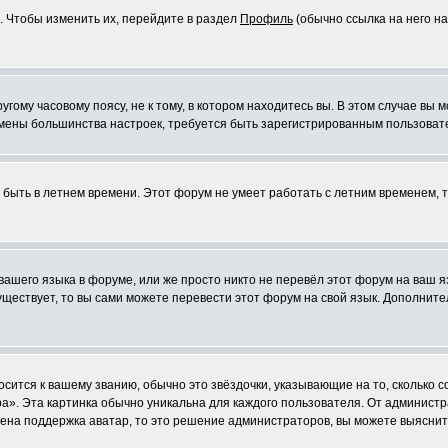
. Чтобы изменить их, перейдите в раздел
Профиль
(обычно ссылка на него на
ому часовому поясу, не к тому, в котором находитесь вы. В этом случае вы м
ля смены большинства настроек, требуется быть зарегистрированным пользоват
т быть в летнем времени. Этот форум не умеет работать с летним временем, 
 вашего языка в форуме, или же просто никто не перевёл этот форум на ваш 
существует, то вы сами можете перевести этот форум на свой язык. Дополни
осится к вашему званию, обычно это звёздочки, указывающие на то, сколько 
». Эта картинка обычно уникальна для каждого пользователя. От администрат
чена поддержка аватар, то это решение администраторов, вы можете выяснит