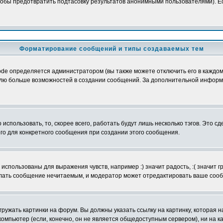
обы предотвратить подтасовку результатов анонимными пользователями). Если
Форматирование сообщений и типы создаваемых тем
e определяется администратором (вы также можете отключить его в каждом 
ователю больше возможностей в создании сообщений. За дополнительной инфо
использовать, то, скорее всего, работать будут лишь несколько тэгов. Это с
его для конкретного сообщения при создании этого сообщения.
использованы для выражения чувств, например :) значит радость, :( значит 
делать сообщение нечитаемым, и модератор может отредактировать ваше сооб
ружать картинки на форум. Вы должны указать ссылку на картинку, которая н
вой компьютер (если, конечно, он не является общедоступным сервером), ни на